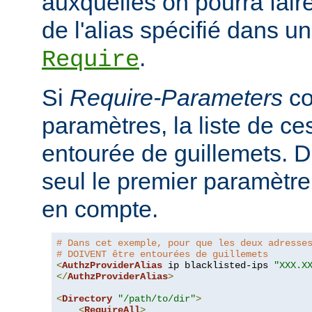
auxquelles on pourra faire
de l'alias spécifié dans un
.
Require
Si
Require-Parameters
co
paramètres, la liste de ces
entourée de guillemets. D
seul le premier paramètre 
en compte.
# Dans cet exemple, pour que les deux adresse
# DOIVENT être entourées de guillemets
<
AuthzProviderAlias
 ip blacklisted-ips 
"XXX.X
</
AuthzProviderAlias
>
<
Directory
"/path/to/dir"
>
<
RequireAll
>