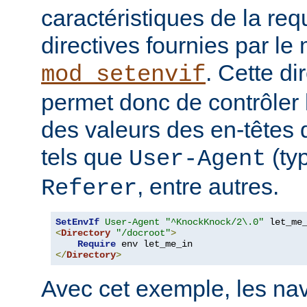
caractéristiques de la requ
directives fournies par le
. Cette di
mod_setenvif
permet donc de contrôler 
des valeurs des en-têtes
tels que
(ty
User-Agent
, entre autres.
Referer
SetEnvIf
User-Agent
"^KnockKnock/2\.0"
<
Directory
"/docroot"
>
Require
</
Directory
>
Avec cet exemple, les nav