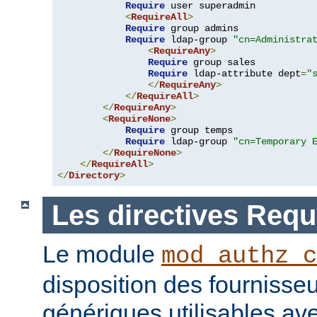
Require
 user superadmin

<
RequireAll
>
Require
 group admins

Require
 ldap-group 
"cn=Administra
<
RequireAny
>
Require
 group sales

Require
 ldap-attribute dept
=
"
</
RequireAny
>
</
RequireAll
>
</
RequireAny
>
<
RequireNone
>
Require
 group temps

Require
 ldap-group 
"cn=Temporary 
</
RequireNone
>
</
RequireAll
>
</
Directory
>
Les directives Requ
Le module
mod_authz_c
disposition des fournisseu
génériques utilisables ave