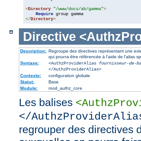
<
Directory
"/www/docs/ab/gamma"
>
Require
</
Directory
>
Directive
<AuthzPro
Description:
Regroupe des directives représentant une exte
qui pourra être référencée à l'aide de l'alias sp
Syntaxe:
<AuthzProviderAlias
fournisseur-de-b
</AuthzProviderAlias>
Contexte:
configuration globale
Statut:
Base
Module:
mod_authz_core
Les balises
<AuthzProv
</AuthzProviderAlia
regrouper des directives d