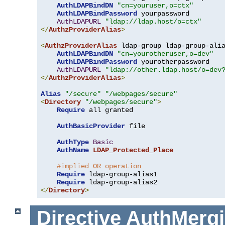
AuthLDAPBindDN
"cn=youruser,o=ctx"
AuthLDAPBindPassword
 yourpassword

AuthLDAPURL
"ldap://ldap.host/o=ctx"
</
AuthzProviderAlias
>
<
AuthzProviderAlias
 ldap-group ldap-group-ali
AuthLDAPBindDN
"cn=yourotheruser,o=dev"
AuthLDAPBindPassword
 yourotherpassword

AuthLDAPURL
"ldap://other.ldap.host/o=dev
</
AuthzProviderAlias
>
Alias
"/secure"
"/webpages/secure"
<
Directory
"/webpages/secure"
>
Require
 all granted

AuthBasicProvider
 file

AuthType
Basic
AuthName
LDAP_Protected_Place
#implied OR operation
Require
 ldap-group-alias1

Require
</
Directory
>
Directive
AuthMerg