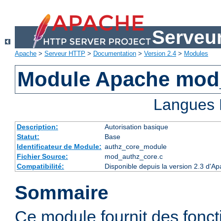
Serveu
Apache
>
Serveur HTTP
>
Documentation
>
Version 2.4
>
Modules
Module Apache mod
Langues 
Description:
Autorisation basique
Statut:
Base
Identificateur de Module:
authz_core_module
Fichier Source:
mod_authz_core.c
Compatibilité:
Disponible depuis la version 2.3 d'
Sommaire
Ce module fournit des fonct