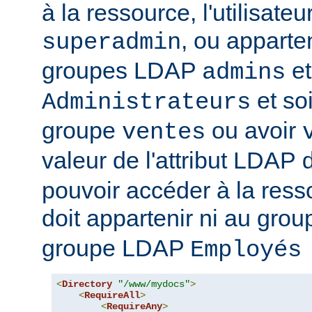
à la ressource, l'utilisateur
, ou apparte
superadmin
groupes LDAP
et
admins
et soi
Administrateurs
groupe
ou avoir
ventes
valeur de l'attribut LDAP
pouvoir accéder à la ressou
doit appartenir ni au gro
groupe LDAP
Employés
<
Directory
"/www/mydocs"
>
<
RequireAll
>
<
RequireAny
>