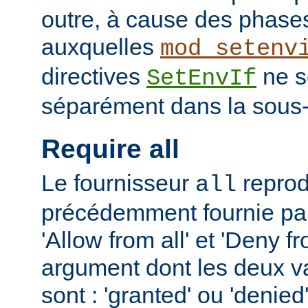
outre, à cause des phases
auxquelles
mod_setenv
directives
ne s
SetEnvIf
séparément dans la sous-
Require all
Le fournisseur
reprodu
all
précédemment fournie par 
'Allow from all' et 'Deny fr
argument dont les deux v
sont : 'granted' ou 'denie