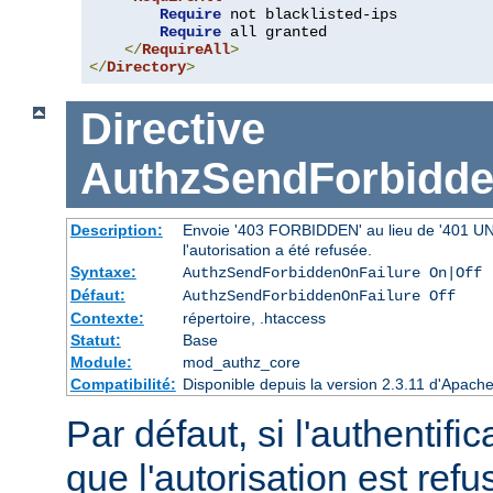
Require
 not blacklisted-ips

Require
 all granted

</
RequireAll
>
</
Directory
>
Directive
AuthzSendForbidde
Description:
Envoie '403 FORBIDDEN' au lieu de '401 UNAU
l'autorisation a été refusée.
Syntaxe:
AuthzSendForbiddenOnFailure On|Off
Défaut:
AuthzSendForbiddenOnFailure Off
Contexte:
répertoire, .htaccess
Statut:
Base
Module:
mod_authz_core
Compatibilité:
Disponible depuis la version 2.3.11 d'Apac
Par défaut, si l'authentific
que l'autorisation est r