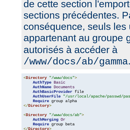
de cette section l'emport
sections précédentes. P
conséquence, seuls les u
appartenant au groupe
autorisés à accéder à
/www/docs/ab/gamma
<
Directory
"/www/docs"
>
AuthType
Basic
AuthName
Documents
AuthBasicProvider
 file

AuthUserFile
"/usr/local/apache/passwd/pa
Require
</
Directory
>
<
Directory
"/www/docs/ab"
>
AuthMerging
Or
Require
</
Directory
>