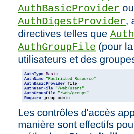
ou
AuthBasicProvider
,
AuthDigestProvider
directives telles que
Auth
(pour la
AuthGroupFile
utilisateurs et des groupe
AuthType
Basic
AuthName
"Restricted Resource"
AuthBasicProvider
AuthUserFile
"/web/users"
AuthGroupFile
"/web/groups"
Require
 group admin
Les contrôles d'accès app
manière sont effectifs po