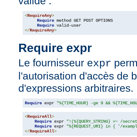
valide :
<
RequireAny
>
Require
 method GET POST OPTIONS

Require
</
RequireAny
>
Require expr
Le fournisseur
perme
expr
l'autorisation d'accès de 
d'expressions arbitraires.
Require
 expr 
"%{TIME_HOUR} -ge 9 && %{TIME_HO
<
RequireAll
>
Require
 expr 
"!(%{QUERY_STRING} =~ /secre
Require
 expr 
"%{REQUEST_URI} in { '/examp
</
RequireAll
>