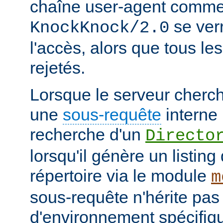
chaîne user-agent comme
se verr
KnockKnock/2.0
l'accès, alors que tous le
rejetés.
Lorsque le serveur cherc
une
sous-requête
interne 
recherche d'un
Directo
lorsqu'il génère un listin
répertoire via le module
m
sous-requête n'hérite pas
d'environnement spécifiqu