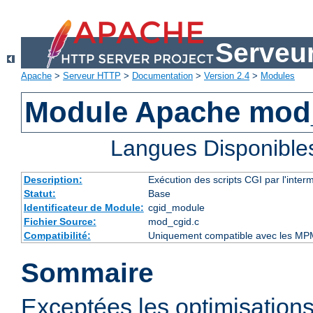
Serveu
Apache
>
Serveur HTTP
>
Documentation
>
Version 2.4
>
Modules
Module Apache mod
Langues Disponible
Description:
Exécution des scripts CGI par l'inte
Statut:
Base
Identificateur de Module:
cgid_module
Fichier Source:
mod_cgid.c
Compatibilité:
Uniquement compatible avec les MP
Sommaire
Exceptées les optimisations 