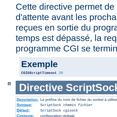
Cette directive permet de 
d'attente avant les proch
reçues en sortie du prog
temps est dépassé, la req
programme CGI se termin
Exemple
CGIDScriptTimeout
20
Directive
ScriptSoc
Description:
Le préfixe du nom de fichier du socket à util
Syntaxe:
ScriptSock
chemin fichier
Défaut:
ScriptSock cgisock
Contexte:
configuration globale