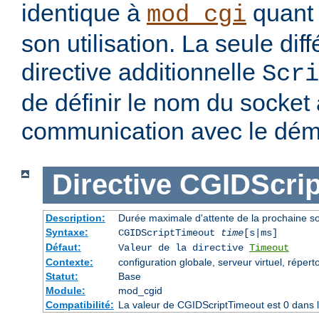
identique à
quant 
mod_cgi
son utilisation. La seule dif
directive additionnelle
Scri
de définir le nom du socket à
communication avec le dé
Directive
CGIDScrip
Description:
Durée maximale d'attente de la prochaine 
Syntaxe:
CGIDScriptTimeout
time
[s|ms]
Défaut:
Valeur de la directive
Timeout
Contexte:
configuration globale, serveur virtuel, répert
Statut:
Base
Module:
mod_cgid
Compatibilité:
La valeur de CGIDScriptTimeout est 0 dans l