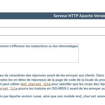
Serveur HTTP Apache Versio
oivent s'effectuer les traductions ou les réencodages
jeu de caractères des réponses avant de les envoyer aux clients. Da
mples les en-têtes de réponses) de la page de code de la locale du p
 peut utiliser
pour spécifier que les corps des rép
mod_charset_lite
pourra les traduire en ISO-8859-1 avant de les envoyer au 
arset_lite
és par Apache version russe, ainsi que son module
assoc
mod_charset