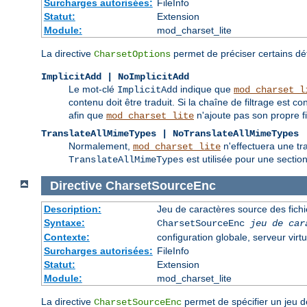
Surcharges autorisées:
FileInfo
Statut:
Extension
Module:
mod_charset_lite
La directive
permet de préciser certains d
CharsetOptions
ImplicitAdd | NoImplicitAdd
Le mot-clé
indique que
ImplicitAdd
mod_charset_l
contenu doit être traduit. Si la chaîne de filtrage est co
afin que
n'ajoute pas son propre fil
mod_charset_lite
TranslateAllMimeTypes | NoTranslateAllMimeTypes
Normalement,
n'effectuera une tr
mod_charset_lite
est utilisée pour une sectio
TranslateAllMimeTypes
Directive
CharsetSourceEnc
Description:
Jeu de caractères source des fichi
Syntaxe:
CharsetSourceEnc
jeu de car
Contexte:
configuration globale, serveur virtu
Surcharges autorisées:
FileInfo
Statut:
Extension
Module:
mod_charset_lite
La directive
permet de spécifier un jeu d
CharsetSourceEnc