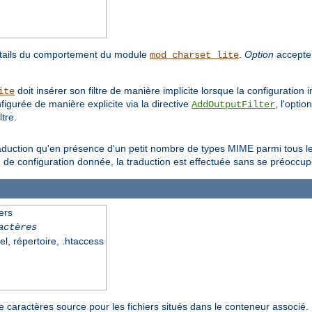
étails du comportement du module
.
Option
accepte 
mod_charset_lite
doit insérer son filtre de manière implicite lorsque la configuration
ite
nfigurée de manière explicite via la directive
, l'optio
AddOutputFilter
tre.
aduction qu'en présence d'un petit nombre de types MIME parmi tous les
n de configuration donnée, la traduction est effectuée sans se préoccu
ers
actères
el, répertoire, .htaccess
e caractères source pour les fichiers situés dans le conteneur associé.