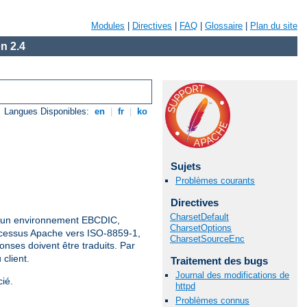
Modules
|
Directives
|
FAQ
|
Glossaire
|
Plan du site
n 2.4
Langues Disponibles:
en
|
fr
|
ko
Sujets
Problèmes courants
Directives
CharsetDefault
ns un environnement EBCDIC,
CharsetOptions
rocessus Apache vers ISO-8859-1,
CharsetSourceEnc
onses doivent être traduits. Par
client.
Traitement des bugs
Journal des modifications de
ié.
httpd
Problèmes connus