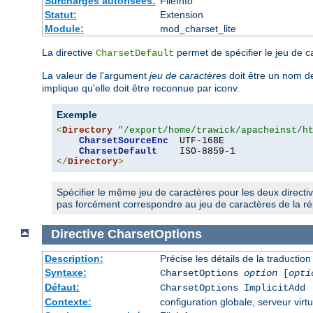
Surcharges autorisées:
FileInfo
Statut:
Extension
Module:
mod_charset_lite
La directive
permet de spécifier le jeu de c
CharsetDefault
La valeur de l'argument
jeu de caractères
doit être un nom de
implique qu'elle doit être reconnue par iconv.
Exemple
<
Directory
"/export/home/trawick/apacheinst/h
CharsetSourceEnc
  UTF-16BE

CharsetDefault
</
Directory
>
Spécifier le même jeu de caractères pour les deux directi
pas forcément correspondre au jeu de caractères de la rép
Directive
CharsetOptions
Description:
Précise les détails de la traductio
Syntaxe:
CharsetOptions
option
[
opti
Défaut:
CharsetOptions ImplicitAdd
Contexte:
configuration globale, serveur virtu