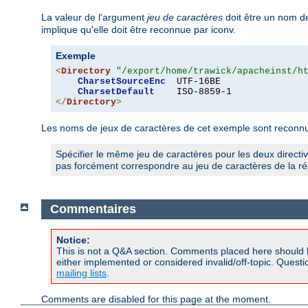
La valeur de l'argument
jeu de caractères
doit être un nom de
implique qu'elle doit être reconnue par iconv.
Exemple
<
Directory
"/export/home/trawick/apacheinst/h
CharsetSourceEnc
  UTF-16BE

CharsetDefault
</
Directory
>
Les noms de jeux de caractères de cet exemple sont reconnus
Spécifier le même jeu de caractères pour les deux directi
pas forcément correspondre au jeu de caractères de la rép
Commentaires
Notice:
This is not a Q&A section. Comments placed here should 
either implemented or considered invalid/off-topic. Ques
mailing lists
.
Comments are disabled for this page at the moment.