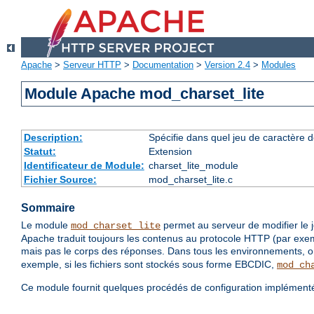
Apache
>
Serveur HTTP
>
Documentation
>
Version 2.4
>
Modules
Module Apache mod_charset_lite
Description:
Spécifie dans quel jeu de caractère d
Statut:
Extension
Identificateur de Module:
charset_lite_module
Fichier Source:
mod_charset_lite.c
Sommaire
Le module
permet au serveur de modifier le 
mod_charset_lite
Apache traduit toujours les contenus au protocole HTTP (par exe
mais pas le corps des réponses. Dans tous les environnements, on
exemple, si les fichiers sont stockés sous forme EBCDIC,
mod_ch
Ce module fournit quelques procédés de configuration implément