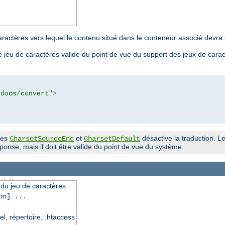
aractères vers lequel le contenu situé dans le conteneur associé devra ê
 jeu de caractères valide du point de vue du support des jeux de cara
tdocs/convert"
>
ves
et
désactive la traduction. Le
CharsetSourceEnc
CharsetDefault
onse, mais il doit être valide du point de vue du système.
n du jeu de caractères
on
] ...
el, répertoire, .htaccess