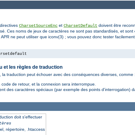
directives
et
doivent être recon
CharsetSourceEnc
CharsetDefault
lisé. Ces noms de jeux de caractères ne sont pas standardisés, et sont 
 APR ne peut utiliser que iconv(3) ; vous pouvez donc tester facilemen
arsetdefault
u et les règles de traduction
nu, la traduction peut échouer avec des conséquences diverses, comme 
code de retour, et la connexion sera interrompue.
t des caractères spéciaux (par exemple des points d'interrogation) dan
uction doit s'effectuer
tères
el, répertoire, .htaccess