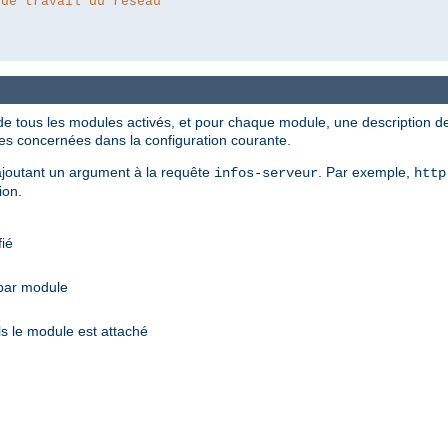
 de travail du réseau
de tous les modules activés, et pour chaque module, une description des
ves concernées dans la configuration courante.
n ajoutant un argument à la requête
. Par exemple,
infos-serveur
http
ion.
fié
 par module
s le module est attaché