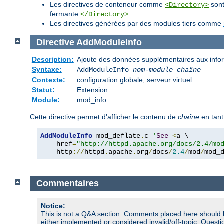
Les directives de conteneur comme
sont
<Directory>
fermante
.
</Directory>
Les directives générées par des modules tiers comme
Directive
AddModuleInfo
Description:
Ajoute des données supplémentaires aux inform
Syntaxe:
AddModuleInfo
nom-module
chaîne
Contexte:
configuration globale, serveur virtuel
Statut:
Extension
Module:
mod_info
Cette directive permet d'afficher le contenu de
chaîne
en tant
AddModuleInfo
 mod_deflate
.
c 
'
See
<
a \

    href
=
"http://httpd.apache.org/docs/2.4/mo
    http
://
httpd
.
apache
.
org
/
docs
/
2.4
/
mod
/
mod_
Commentaires
Notice:
This is not a Q&A section. Comments placed here should 
either implemented or considered invalid/off-topic. Ques