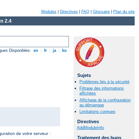
Modules
|
Directives
|
FAQ
|
Glossaire
|
Plan du site
n 2.4
gues Disponibles:
en
|
fr
|
ja
|
ko
Sujets
Problèmes liés à la sécurité
Filtrage des informations
affichées
Affichage de la configuration
au démarrage
Limitations connues
Directives
AddModuleInfo
guration de votre serveur :
Traitement des bugs