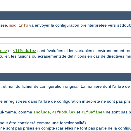
lisée,
va envoyer la configuration préinterprétée vers
mod_info
stdout
et
sont évaluées et les variables d'environnement re
ne>
<IfModule>
culier, les fusions ou écrasementsde définitions en cas de directives mu
, et non du fichier de configuration original. La manière dont l'arbre de
e enregistrées dans l'arbre de configuration interprété ne sont pas pri
ion lui-même, comme
,
et
ne sont pas p
Include
<IfModule>
<IfDefine>
peut être considéré comme une fonctionnalité).
ne sont pas prises en compte (car elles ne font pas partie de la confi