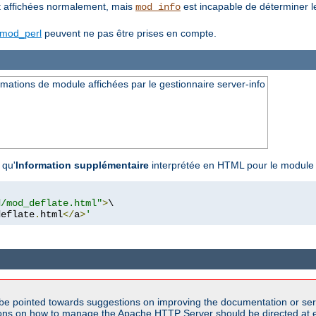
 affichées normalement, mais
est incapable de déterminer l
mod_info
mod_perl
peuvent ne pas être prises en compte.
ations de module affichées par le gestionnaire server-info
 qu'
Information supplémentaire
interprétée en HTML pour le modul
d/mod_deflate.html"
>
\

deflate
.
html
</
a
>
'
be pointed towards suggestions on improving the documentation or ser
tions on how to manage the Apache HTTP Server should be directed at e