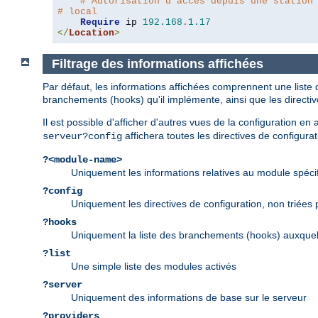
# Autorisation d'accès depuis une station
# local
Require
 ip 
192.168
.
1.17
</
Location
>
Filtrage des informations affichées
Par défaut, les informations affichées comprennent une liste 
branchements (hooks) qu'il implémente, ainsi que les directi
Il est possible d'afficher d'autres vues de la configuration e
affichera toutes les directives de configurat
serveur?config
?<module-name>
Uniquement les informations relatives au module spéci
?config
Uniquement les directives de configuration, non triées
?hooks
Uniquement la liste des branchements (hooks) auxquel
?list
Une simple liste des modules activés
?server
Uniquement des informations de base sur le serveur
?providers