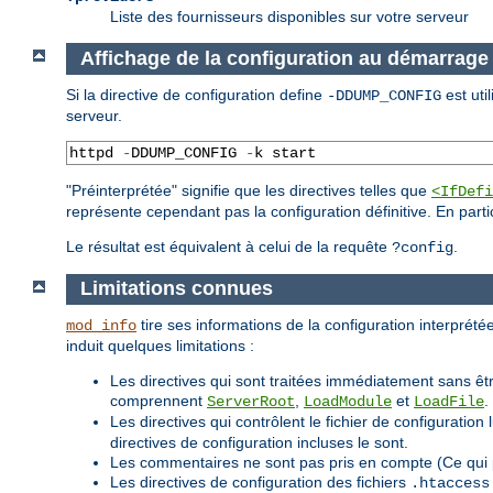
Liste des fournisseurs disponibles sur votre serveur
Affichage de la configuration au démarrage
Si la directive de configuration define
est uti
-DDUMP_CONFIG
serveur.
httpd 
-
DDUMP_CONFIG 
-
k start
"Préinterprétée" signifie que les directives telles que
<IfDefi
représente cependant pas la configuration définitive. En parti
Le résultat est équivalent à celui de la requête
.
?config
Limitations connues
tire ses informations de la configuration interprétée
mod_info
induit quelques limitations :
Les directives qui sont traitées immédiatement sans êtr
comprennent
,
et
.
ServerRoot
LoadModule
LoadFile
Les directives qui contrôlent le fichier de configurat
directives de configuration incluses le sont.
Les commentaires ne sont pas pris en compte (Ce qui 
Les directives de configuration des fichiers
.htaccess