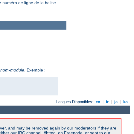
e numéro de ligne de la balise
e
nom-module
. Exemple :
Langues Disponibles:
en
|
fr
|
ja
|
ko
ver, and may be removed again by our moderators if they are
ither our IRC channel, #httpd, on Freenode, or sent to our