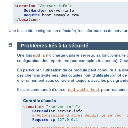
<
Location
"/server-info"
>
SetHandler
 server-info

Require
 host example
.
</
Location
>
Une fois cette configuration effectuée, les informations du serveu
Problèmes liés à la sécurité
Une fois
chargé dans le serveur, sa fonctionnalité
mod_info
configuration des répertoires (par exemple
). Cec
.htaccess
En particulier, l'utilisation de ce module peut conduire à la 
des chemins systèmes, des couples nom d'utilisateur/mot de 
environnement sous contrôle et toujours avec les plus grand
Il est recommandé d'utiliser
pour restreindr
mod_authz_host
Contrôle d'accès
<
Location
"/server-info"
>
SetHandler
 server-info

# Autorisation d'accès depuis le serveur 
Require
 ip 
127.0
.
0.1