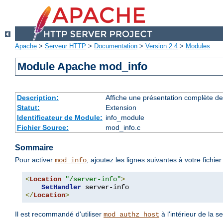
Apache
>
Serveur HTTP
>
Documentation
>
Version 2.4
>
Modules
Module Apache mod_info
Description:
Affiche une présentation complète de
Statut:
Extension
Identificateur de Module:
info_module
Fichier Source:
mod_info.c
Sommaire
Pour activer
, ajoutez les lignes suivantes à votre fichie
mod_info
<
Location
"/server-info"
>
SetHandler
</
Location
>
Il est recommandé d'utiliser
à l'intérieur de la s
mod_authz_host