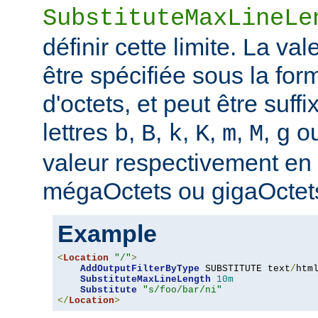
SubstituteMaxLineLe
définir cette limite. La val
être spécifiée sous la fo
d'octets, et peut être suff
lettres
,
,
,
,
,
,
o
b
B
k
K
m
M
g
valeur respectivement en o
mégaOctets ou gigaOctet
Example
<
Location
"/"
>
AddOutputFilterByType
 SUBSTITUTE text
/
html
SubstituteMaxLineLength
10m
Substitute
"s/foo/bar/ni"
</
Location
>