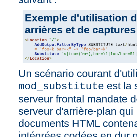
Exemple d'utilisation 
arrières et de captures
<
Location
"/"
>
AddOutputFilterByType
 SUBSTITUTE text
/
html
# "foo=k,bar=k" -> "foo/bar=k"
Substitute
"s|foo=(\w+),bar=\1|foo/bar=$1
</
Location
>
Un scénario courant d'util
est la 
mod_substitute
serveur frontal mandate 
serveur d'arrière-plan qui
documents HTML conten
intégrées codées en dur q