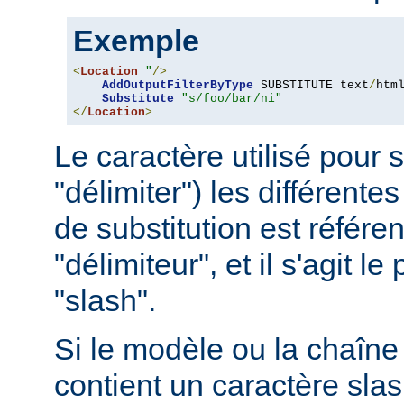
Exemple
<
Location
"
/>
AddOutputFilterByType
 SUBSTITUTE text
/
html
Substitute
"s/foo/bar/ni"
</
Location
>
Le caractère utilisé pour 
"délimiter") les différentes
de substitution est référ
"délimiteur", et il s'agit l
"slash".
Si le modèle ou la chaîne 
contient un caractère slash 