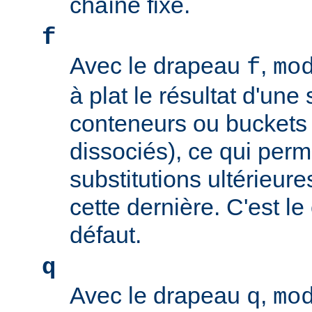
chaîne fixe.
f
Avec le drapeau
,
f
mo
à plat le résultat d'une 
conteneurs ou buckets
dissociés), ce qui perm
substitutions ultérieure
cette dernière. C'est l
défaut.
q
Avec le drapeau
,
q
mo