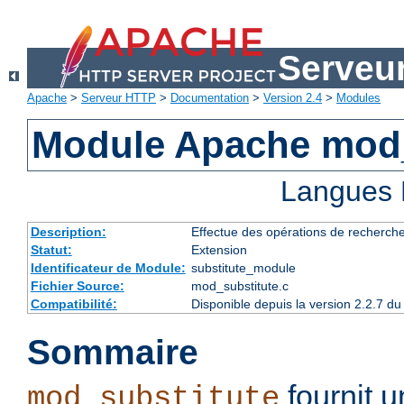
Serveu
Apache
>
Serveur HTTP
>
Documentation
>
Version 2.4
>
Modules
Module Apache mod_
Langues 
Description:
Effectue des opérations de recherch
Statut:
Extension
Identificateur de Module:
substitute_module
Fichier Source:
mod_substitute.c
Compatibilité:
Disponible depuis la version 2.2.7 
Sommaire
fournit 
mod_substitute