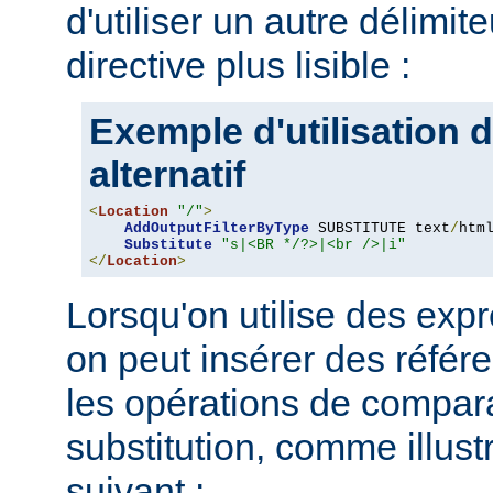
d'utiliser un autre délimit
directive plus lisible :
Exemple d'utilisation d
alternatif
<
Location
"/"
>
AddOutputFilterByType
 SUBSTITUTE text
/
html
Substitute
"s|<BR */?>|<br />|i"
</
Location
>
Lorsqu'on utilise des expr
on peut insérer des référ
les opérations de compar
substitution, comme illus
suivant :