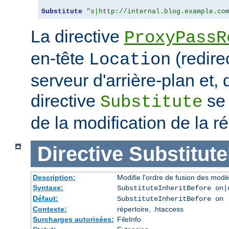
Substitute
"s|http://internal.blog.example.co
La directive
ProxyPassR
en-tête
(redire
Location
serveur d'arrière-plan et,
directive
se 
Substitute
de la modification de la
Directive
Substitute
Description:
Modifie l'ordre de fusion des modè
Syntaxe:
SubstituteInheritBefore on|
Défaut:
SubstituteInheritBefore on
Contexte:
répertoire, .htaccess
Surcharges autorisées:
FileInfo