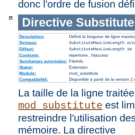
donc l'ordre de fusion défi
Directive
Substitut
Description:
Définit la longueur de ligne maxim
Syntaxe:
SubstituteMaxLineLength
oct
Défaut:
SubstituteMaxLineLength 1m
Contexte:
répertoire, .htaccess
Surcharges autorisées:
FileInfo
Statut:
Extension
Module:
mod_substitute
Compatibilité:
Disponible à partir de la version
La taille de la ligne traité
est lim
mod_substitute
restreindre l'utilisation d
mémoire. La directive