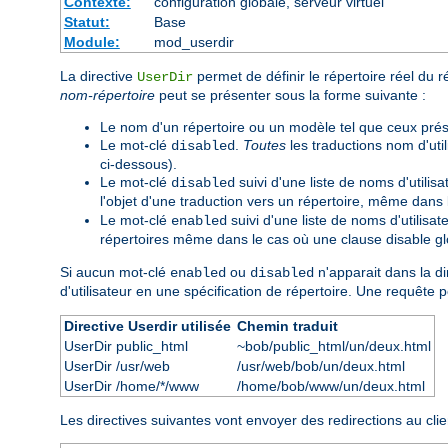
Contexte:
configuration globale, serveur virtuel
Statut:
Base
Module:
mod_userdir
La directive
permet de définir le répertoire réel du r
UserDir
nom-répertoire
peut se présenter sous la forme suivante :
Le nom d'un répertoire ou un modèle tel que ceux pré
Le mot-clé
.
Toutes
les traductions nom d'util
disabled
ci-dessous).
Le mot-clé
suivi d'une liste de noms d'utilis
disabled
l'objet d'une traduction vers un répertoire, même dans
Le mot-clé
suivi d'une liste de noms d'utilisa
enabled
répertoires même dans le cas où une clause disable glo
Si aucun mot-clé
ou
n'apparait dans la di
enabled
disabled
d'utilisateur en une spécification de répertoire. Une requête 
Directive Userdir utilisée
Chemin traduit
UserDir public_html
~bob/public_html/un/deux.html
UserDir /usr/web
/usr/web/bob/un/deux.html
UserDir /home/*/www
/home/bob/www/un/deux.html
Les directives suivantes vont envoyer des redirections au clie