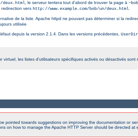
, le serveur tentera tout d'abord de trouver la page à
n/deux.html
~bo
e redirection vers
.
http://www.example.com/bob/un/deux.html
ternative de la liste. Apache httpd ne pouvant pas déterminer si la redirec
ujours utilisée.
r défaut depuis la version 2.1.4. Dans les versions précédentes,
UserDir
irtuel, les listes d'utilisateurs spécifiques activés ou désactivés sont
be pointed towards suggestions on improving the documentation or ser
tions on how to manage the Apache HTTP Server should be directed at e