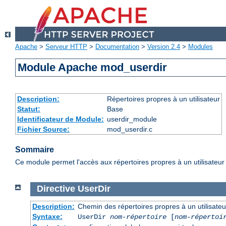
Apache
>
Serveur HTTP
>
Documentation
>
Version 2.4
>
Modules
Module Apache mod_userdir
Description:
Répertoires propres à un utilisateur
Statut:
Base
Identificateur de Module:
userdir_module
Fichier Source:
mod_userdir.c
Sommaire
Ce module permet l'accès aux répertoires propres à un utilisateur 
Directive
UserDir
Description:
Chemin des répertoires propres à un utilisateu
Syntaxe:
UserDir
nom-répertoire
[
nom-répertoi