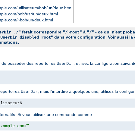
t
ple.com/utilisateurs/bob/un/deux.html
mple.com/bob/usr/un/deux.html
mple.com/~bob/un/deux.html
ferait correspondre
à
- ce qui n'est prob
erDir ./"
"/~root"
"/"
"
" dans votre configuration. Voir aussi la
UserDir disabled root
rmations.
ci de posséder des répertoires
, utilisez la configuration suivant
UserDir
répertoires
, mais l'interdire à quelques uns, utilisez la configu
UserDir
ilisateur6
 alternatifs. Si vous utilisez une commande comme :
example.com/"