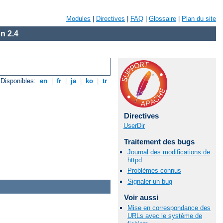
Modules
|
Directives
|
FAQ
|
Glossaire
|
Plan du site
n 2.4
Disponibles:
en
|
fr
|
ja
|
ko
|
tr
Directives
UserDir
Traitement des bugs
Journal des modifications de
httpd
Problèmes connus
Signaler un bug
Voir aussi
Mise en correspondance des
URLs avec le système de