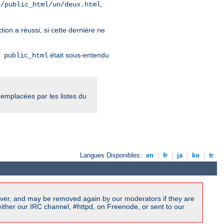
,
b/public_html/un/deux.html
tion a réussi, si cette dernière ne
était sous-entendu
 public_html
 remplacées par les listes du
Langues Disponibles:
en
|
fr
|
ja
|
ko
|
tr
ver, and may be removed again by our moderators if they are
ither our IRC channel, #httpd, on Freenode, or sent to our