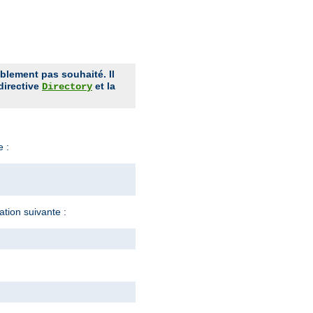
ablement pas souhaité. Il
 directive
et la
Directory
e :
ration suivante :