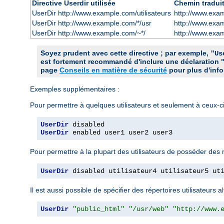
Directive Userdir utilisée
Chemin tradui
UserDir http://www.example.com/utilisateurs
http://www.exam
UserDir http://www.example.com/*/usr
http://www.exa
UserDir http://www.example.com/~*/
http://www.exa
Soyez prudent avec cette directive ; par exemple,
"Us
est fortement recommandé d'inclure une déclaration 
page
Conseils en matière de sécurité
pour plus d'info
Exemples supplémentaires :
Pour permettre à quelques utilisateurs et seulement à ceux-
UserDir
UserDir
 enabled user1 user2 user3
Pour permettre à la plupart des utilisateurs de posséder des 
UserDir
 disabled utilisateur4 utilisateur5 ut
Il est aussi possible de spécifier des répertoires utilisateurs
UserDir
"public_html"
"/usr/web"
"http://www.