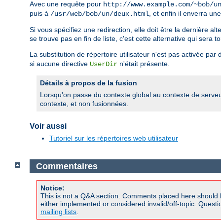
Avec une requête pour
http://www.example.com/~bob/u
puis à
, et enfin il enverra un
/usr/web/bob/un/deux.html
Si vous spécifiez une redirection, elle doit être la dernière al
se trouve pas en fin de liste, c'est cette alternative qui sera to
La substitution de répertoire utilisateur n'est pas activée pa
si aucune directive
n'était présente.
UserDir
Détails à propos de la fusion
Lorsqu'on passe du contexte global au contexte de serveur v
contexte, et non fusionnées.
Voir aussi
Tutoriel sur les répertoires web utilisateur
Commentaires
Notice:
This is not a Q&A section. Comments placed here should 
either implemented or considered invalid/off-topic. Ques
mailing lists
.