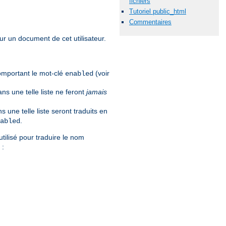
fichiers
Tutoriel public_html
Commentaires
our un document de cet utilisateur.
comportant le mot-clé
(voir
enabled
ns une telle liste ne feront
jamais
 une telle liste seront traduits en
.
abled
utilisé pour traduire le nom
 :