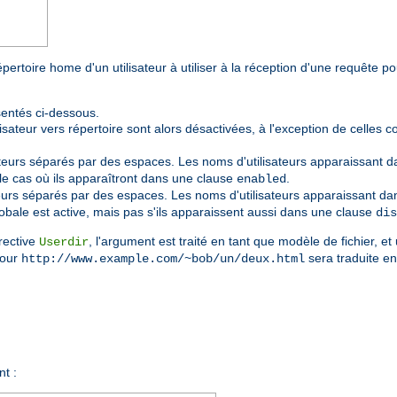
épertoire home d'un utilisateur à utiliser à la réception d'une requête p
sentés ci-dessous.
isateur vers répertoire sont alors désactivées, à l'exception de celles 
ateurs séparés par des espaces. Les noms d'utilisateurs apparaissant da
 le cas où ils apparaîtront dans une clause
.
enabled
teurs séparés par des espaces. Les noms d'utilisateurs apparaissant dans
bale est active, mais pas s'ils apparaissent aussi dans une clause
dis
rective
, l'argument est traité en tant que modèle de fichier, et 
Userdir
pour
sera traduite en
http://www.example.com/~bob/un/deux.html
nt :