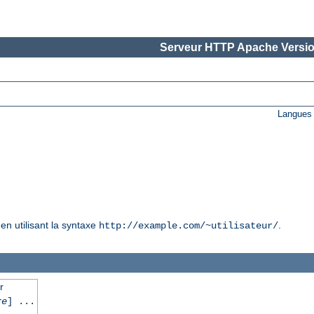
Serveur HTTP Apache Versio
Langues 
en utilisant la syntaxe
.
http://example.com/~utilisateur/
r
re
] ...