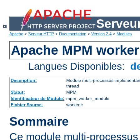
Serveu
Apache
>
Serveur HTTP
>
Documentation
>
Version 2.4
>
Modules
Apache MPM worker
Langues Disponibles:
d
Description:
Module multi-processus implémentant
thread
Statut:
MPM
Identificateur de Module:
mpm_worker_module
Fichier Source:
worker.c
Sommaire
Ce module multi-processu