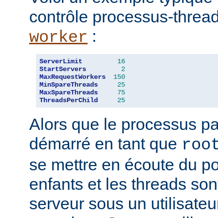
contrôle processus-threa
:
worker
ServerLimit
16
StartServers
2
MaxRequestWorkers
150
MinSpareThreads
25
MaxSpareThreads
75
ThreadsPerChild
25
Alors que le processus pa
démarré en tant que
roo
se mettre en écoute du po
enfants et les threads son
serveur sous un utilisateu