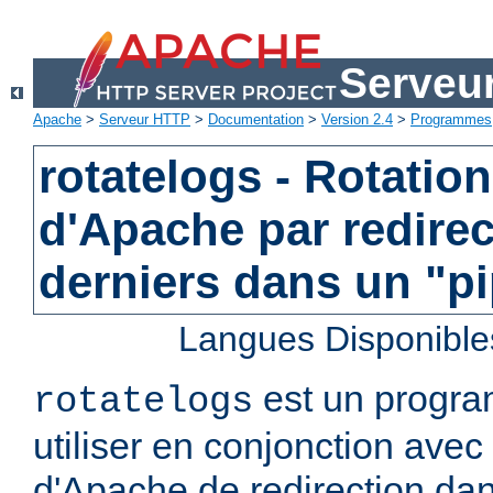
Serveu
Apache
>
Serveur HTTP
>
Documentation
>
Version 2.4
>
Programmes
rotatelogs - Rotatio
d'Apache par redirec
derniers dans un "p
Langues Disponible
est un progra
rotatelogs
utiliser en conjonction avec 
d'Apache de redirection dan