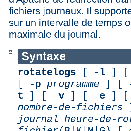
fichiers journaux. Il suppor
sur un intervalle de temps o
maximale du journal.
Syntaxe
rotatelogs
[ -
l
] [
[ -
p
programme
] [ 
t
] [ -
v
] [ -
e
] [
nombre-de-fichiers
journal
heure-de-ro
fichier
(B|K|M|G) [