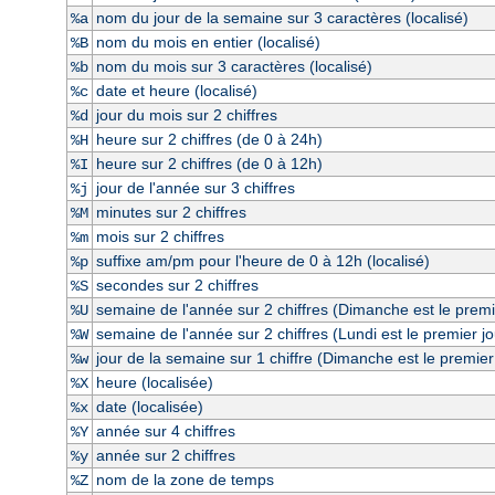
nom du jour de la semaine sur 3 caractères (localisé)
%a
nom du mois en entier (localisé)
%B
nom du mois sur 3 caractères (localisé)
%b
date et heure (localisé)
%c
jour du mois sur 2 chiffres
%d
heure sur 2 chiffres (de 0 à 24h)
%H
heure sur 2 chiffres (de 0 à 12h)
%I
jour de l'année sur 3 chiffres
%j
minutes sur 2 chiffres
%M
mois sur 2 chiffres
%m
suffixe am/pm pour l'heure de 0 à 12h (localisé)
%p
secondes sur 2 chiffres
%S
semaine de l'année sur 2 chiffres (Dimanche est le premi
%U
semaine de l'année sur 2 chiffres (Lundi est le premier j
%W
jour de la semaine sur 1 chiffre (Dimanche est le premier
%w
heure (localisée)
%X
date (localisée)
%x
année sur 4 chiffres
%Y
année sur 2 chiffres
%y
nom de la zone de temps
%Z