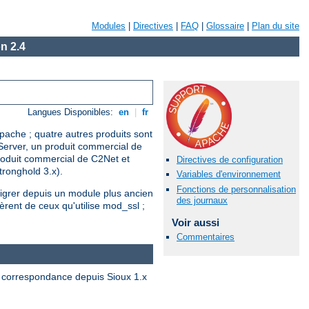
Modules
|
Directives
|
FAQ
|
Glossaire
|
Plan du site
n 2.4
Langues Disponibles:
en
|
fr
pache ; quatre autres produits sont
 Server, un produit commercial de
roduit commercial de C2Net et
Directives de configuration
tronghold 3.x).
Variables d'environnement
Fonctions de personnalisation
 migrer depuis un module plus ancien
des journaux
èrent de ceux qu'utilise mod_ssl ;
Voir aussi
Commentaires
a correspondance depuis Sioux 1.x