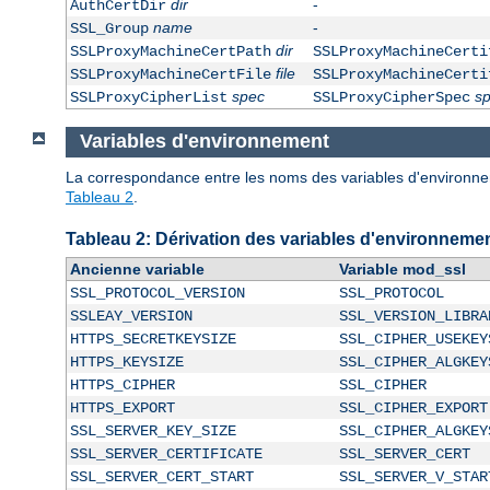
dir
-
AuthCertDir
name
-
SSL_Group
dir
SSLProxyMachineCertPath
SSLProxyMachineCerti
file
SSLProxyMachineCertFile
SSLProxyMachineCerti
spec
s
SSLProxyCipherList
SSLProxyCipherSpec
Variables d'environnement
La correspondance entre les noms des variables d'environneme
Tableau 2
.
Tableau 2: Dérivation des variables d'environneme
Ancienne variable
Variable mod_ssl
SSL_PROTOCOL_VERSION
SSL_PROTOCOL
SSLEAY_VERSION
SSL_VERSION_LIBRA
HTTPS_SECRETKEYSIZE
SSL_CIPHER_USEKEY
HTTPS_KEYSIZE
SSL_CIPHER_ALGKEY
HTTPS_CIPHER
SSL_CIPHER
HTTPS_EXPORT
SSL_CIPHER_EXPORT
SSL_SERVER_KEY_SIZE
SSL_CIPHER_ALGKEY
SSL_SERVER_CERTIFICATE
SSL_SERVER_CERT
SSL_SERVER_CERT_START
SSL_SERVER_V_STAR