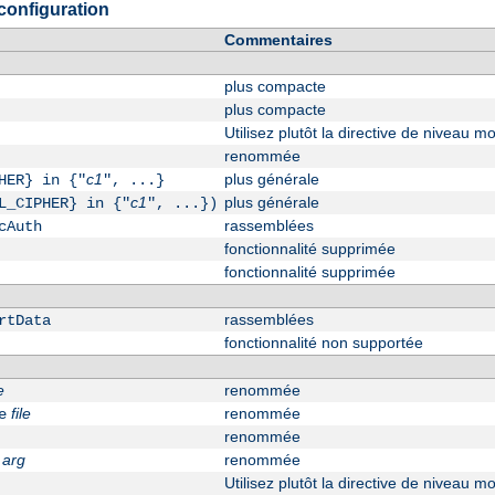
configuration
Commentaires
plus compacte
plus compacte
Utilisez plutôt la directive de niveau 
renommée
c1
plus générale
HER} in {"
", ...}
c1
plus générale
L_CIPHER} in {"
", ...})
rassemblées
cAuth
fonctionnalité supprimée
fonctionnalité supprimée
rassemblées
rtData
fonctionnalité non supportée
e
renommée
file
renommée
e
renommée
arg
renommée
Utilisez plutôt la directive de niveau 