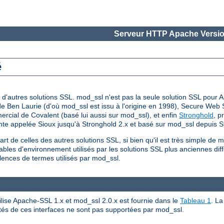
Serveur HTTP Apache Versio
é
d'autres solutions SSL. mod_ssl n'est pas la seule solution SSL pour A
e de Ben Laurie (d'où mod_ssl est issu à l'origine en 1998), Secure Web
cial de Covalent (basé lui aussi sur mod_ssl), et enfin
Stronghold
, p
nte appelée Sioux jusqu'à Stronghold 2.x et basé sur mod_ssl depuis S
rt de celles des autres solutions SSL, si bien qu'il est très simple de
ables d'environnement utilisés par les solutions SSL plus anciennes diff
lences de termes utilisés par mod_ssl.
ilise Apache-SSL 1.x et mod_ssl 2.0.x est fournie dans le
Tableau 1
. L
lités de ces interfaces ne sont pas supportées par mod_ssl.