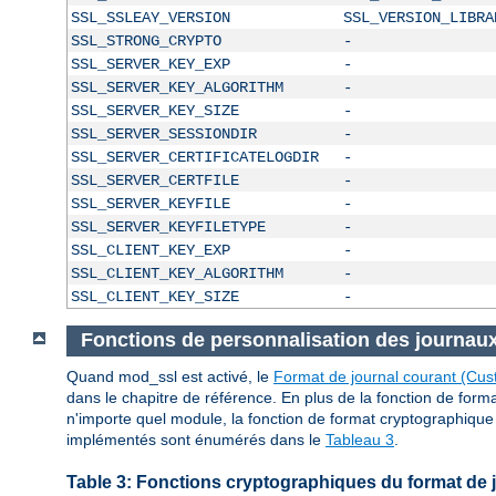
SSL_SSLEAY_VERSION
SSL_VERSION_LIBRA
SSL_STRONG_CRYPTO
-
SSL_SERVER_KEY_EXP
-
SSL_SERVER_KEY_ALGORITHM
-
SSL_SERVER_KEY_SIZE
-
SSL_SERVER_SESSIONDIR
-
SSL_SERVER_CERTIFICATELOGDIR
-
SSL_SERVER_CERTFILE
-
SSL_SERVER_KEYFILE
-
SSL_SERVER_KEYFILETYPE
-
SSL_CLIENT_KEY_EXP
-
SSL_CLIENT_KEY_ALGORITHM
-
SSL_CLIENT_KEY_SIZE
-
Fonctions de personnalisation des journau
Quand mod_ssl est activé, le
Format de journal courant (Cu
dans le chapitre de référence. En plus de la fonction de form
n'importe quel module, la fonction de format cryptographique 
implémentés sont énumérés dans le
Tableau 3
.
Table 3: Fonctions cryptographiques du format de 