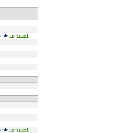
module
.
LogLevel
module
LogLevel