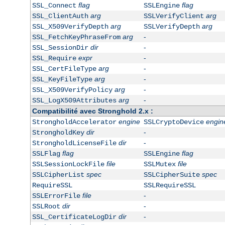
flag
flag
SSL_Connect
SSLEngine
arg
arg
SSL_ClientAuth
SSLVerifyClient
arg
arg
SSL_X509VerifyDepth
SSLVerifyDepth
arg
-
SSL_FetchKeyPhraseFrom
dir
-
SSL_SessionDir
expr
-
SSL_Require
arg
-
SSL_CertFileType
arg
-
SSL_KeyFileType
arg
-
SSL_X509VerifyPolicy
arg
-
SSL_LogX509Attributes
Compatibilité avec Stronghold 2.x :
engine
engin
StrongholdAccelerator
SSLCryptoDevice
dir
-
StrongholdKey
dir
-
StrongholdLicenseFile
flag
flag
SSLFlag
SSLEngine
file
file
SSLSessionLockFile
SSLMutex
spec
spec
SSLCipherList
SSLCipherSuite
RequireSSL
SSLRequireSSL
file
-
SSLErrorFile
dir
-
SSLRoot
dir
-
SSL_CertificateLogDir