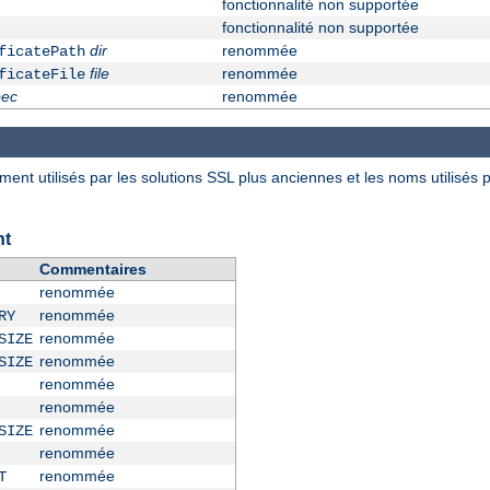
fonctionnalité non supportée
fonctionnalité non supportée
dir
renommée
ficatePath
file
renommée
ficateFile
pec
renommée
nt utilisés par les solutions SSL plus anciennes et les noms utilisés 
nt
Commentaires
renommée
renommée
RY
renommée
SIZE
renommée
SIZE
renommée
renommée
renommée
SIZE
renommée
renommée
T