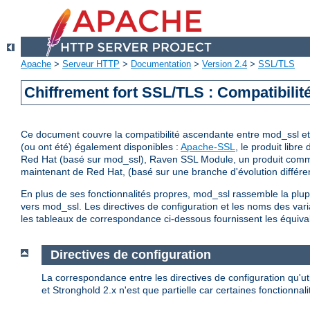
Apache
>
Serveur HTTP
>
Documentation
>
Version 2.4
>
SSL/TLS
Chiffrement fort SSL/TLS : Compatibilit
Ce document couvre la compatibilité ascendante entre mod_ssl et 
(ou ont été) également disponibles :
Apache-SSL
, le produit libr
Red Hat (basé sur mod_ssl), Raven SSL Module, un produit commer
maintenant de Red Hat, (basé sur une branche d'évolution différe
En plus de ses fonctionnalités propres, mod_ssl rassemble la plupa
vers mod_ssl. Les directives de configuration et les noms des vari
les tableaux de correspondance ci-dessous fournissent les équiva
Directives de configuration
La correspondance entre les directives de configuration qu'ut
et Stronghold 2.x n'est que partielle car certaines fonctionna