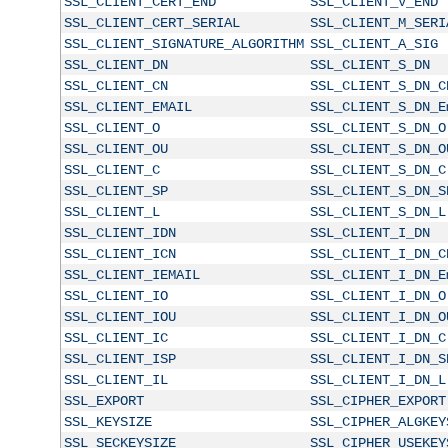
SSL_CLIENT_CERT_END
SSL_CLIENT_V_END
SSL_CLIENT_CERT_SERIAL
SSL_CLIENT_M_SERI
SSL_CLIENT_SIGNATURE_ALGORITHM
SSL_CLIENT_A_SIG
SSL_CLIENT_DN
SSL_CLIENT_S_DN
SSL_CLIENT_CN
SSL_CLIENT_S_DN_C
SSL_CLIENT_EMAIL
SSL_CLIENT_S_DN_E
SSL_CLIENT_O
SSL_CLIENT_S_DN_O
SSL_CLIENT_OU
SSL_CLIENT_S_DN_O
SSL_CLIENT_C
SSL_CLIENT_S_DN_C
SSL_CLIENT_SP
SSL_CLIENT_S_DN_S
SSL_CLIENT_L
SSL_CLIENT_S_DN_L
SSL_CLIENT_IDN
SSL_CLIENT_I_DN
SSL_CLIENT_ICN
SSL_CLIENT_I_DN_C
SSL_CLIENT_IEMAIL
SSL_CLIENT_I_DN_E
SSL_CLIENT_IO
SSL_CLIENT_I_DN_O
SSL_CLIENT_IOU
SSL_CLIENT_I_DN_O
SSL_CLIENT_IC
SSL_CLIENT_I_DN_C
SSL_CLIENT_ISP
SSL_CLIENT_I_DN_S
SSL_CLIENT_IL
SSL_CLIENT_I_DN_L
SSL_EXPORT
SSL_CIPHER_EXPORT
SSL_KEYSIZE
SSL_CIPHER_ALGKEY
SSL_SECKEYSIZE
SSL_CIPHER_USEKEY