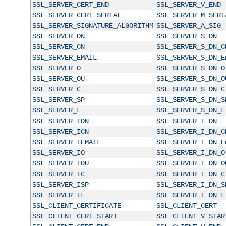
SSL_SERVER_CERT_END
SSL_SERVER_V_END
SSL_SERVER_CERT_SERIAL
SSL_SERVER_M_SERI
SSL_SERVER_SIGNATURE_ALGORITHM
SSL_SERVER_A_SIG
SSL_SERVER_DN
SSL_SERVER_S_DN
SSL_SERVER_CN
SSL_SERVER_S_DN_C
SSL_SERVER_EMAIL
SSL_SERVER_S_DN_E
SSL_SERVER_O
SSL_SERVER_S_DN_O
SSL_SERVER_OU
SSL_SERVER_S_DN_O
SSL_SERVER_C
SSL_SERVER_S_DN_C
SSL_SERVER_SP
SSL_SERVER_S_DN_S
SSL_SERVER_L
SSL_SERVER_S_DN_L
SSL_SERVER_IDN
SSL_SERVER_I_DN
SSL_SERVER_ICN
SSL_SERVER_I_DN_C
SSL_SERVER_IEMAIL
SSL_SERVER_I_DN_E
SSL_SERVER_IO
SSL_SERVER_I_DN_O
SSL_SERVER_IOU
SSL_SERVER_I_DN_O
SSL_SERVER_IC
SSL_SERVER_I_DN_C
SSL_SERVER_ISP
SSL_SERVER_I_DN_S
SSL_SERVER_IL
SSL_SERVER_I_DN_L
SSL_CLIENT_CERTIFICATE
SSL_CLIENT_CERT
SSL_CLIENT_CERT_START
SSL_CLIENT_V_STAR