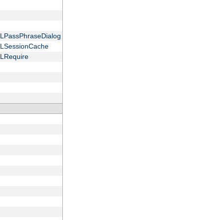
 SSLPassPhraseDialog
 SSLSessionCache
SSLRequire