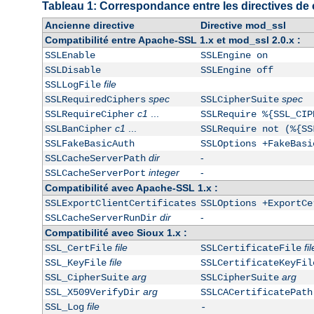
Tableau 1: Correspondance entre les directives de 
Ancienne directive
Directive mod_ssl
Compatibilité entre Apache-SSL 1.x et mod_ssl 2.0.x :
SSLEnable
SSLEngine on
SSLDisable
SSLEngine off
file
SSLLogFile
spec
spec
SSLRequiredCiphers
SSLCipherSuite
c1
...
SSLRequireCipher
SSLRequire %{SSL_CIP
c1
...
SSLBanCipher
SSLRequire not (%{SS
SSLFakeBasicAuth
SSLOptions +FakeBasi
dir
-
SSLCacheServerPath
integer
-
SSLCacheServerPort
Compatibilité avec Apache-SSL 1.x :
SSLExportClientCertificates
SSLOptions +ExportCe
dir
-
SSLCacheServerRunDir
Compatibilité avec Sioux 1.x :
file
fil
SSL_CertFile
SSLCertificateFile
file
SSL_KeyFile
SSLCertificateKeyFil
arg
arg
SSL_CipherSuite
SSLCipherSuite
arg
SSL_X509VerifyDir
SSLCACertificatePath
file
SSL_Log
-