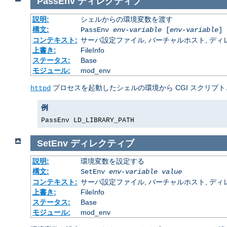
PassEnv
ディレクティブ
説明:
シェルからの環境変数を渡す
構文:
PassEnv
env-variable
[
env-variable
] 
コンテキスト:
サーバ設定ファイル, バーチャルホスト, ディレクトリ
上書き:
FileInfo
ステータス:
Base
モジュール:
mod_env
プロセスを起動したシェルの環境から CGI スクリプト
httpd
例
PassEnv LD_LIBRARY_PATH
SetEnv
ディレクティブ
説明:
環境変数を設定する
構文:
SetEnv
env-variable
value
コンテキスト:
サーバ設定ファイル, バーチャルホスト, ディレクトリ
上書き:
FileInfo
ステータス:
Base
モジュール:
mod_env