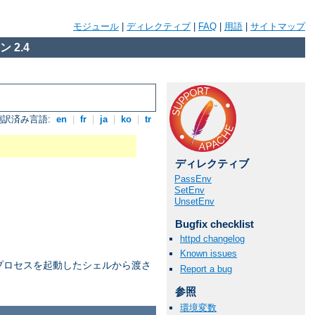
モジュール
|
ディレクティブ
|
FAQ
|
用語
|
サイトマップ
 2.4
翻訳済み言語:
en
|
fr
|
ja
|
ko
|
tr
ディレクティブ
PassEnv
SetEnv
UnsetEnv
Bugfix checklist
httpd changelog
Known issues
プロセスを起動したシェルから渡さ
Report a bug
参照
環境変数