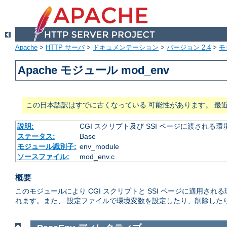
Apache
>
HTTP サーバ
>
ドキュメンテーション
>
バージョン 2.4
>
モ
Apache モジュール mod_env
この日本語訳はすでに古くなっている 可能性があります。 最
説明:
CGI スクリプト及び SSI ページに渡され
ステータス:
Base
モジュール識別子:
env_module
ソースファイル:
mod_env.c
概要
このモジュールにより CGI スクリプトと SSI ページに適用
れます。また、 設定ファイルで環境変数を設定したり、削除した