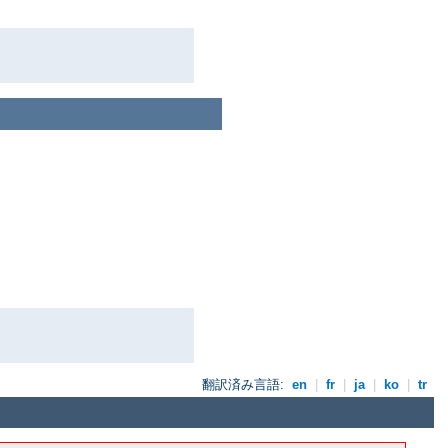
翻訳済み言語:
en
|
fr
|
ja
|
ko
|
tr