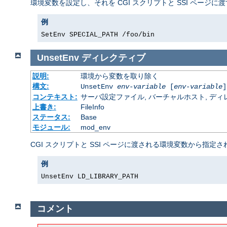
環境変数を設定し、それを CGI スクリプトと SSI ページに
例
SetEnv SPECIAL_PATH /foo/bin
UnsetEnv
ディレクティブ
説明:
環境から変数を取り除く
構文:
UnsetEnv
env-variable
[
env-variable
]
コンテキスト:
サーバ設定ファイル, バーチャルホスト, ディレクトリ
上書き:
FileInfo
ステータス:
Base
モジュール:
mod_env
CGI スクリプトと SSI ページに渡される環境変数から指
例
UnsetEnv LD_LIBRARY_PATH
コメント