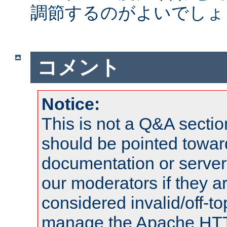
調節するのがよいでしょ
コメント
Notice:
This is not a Q&A sect
should be pointed towar
documentation or serve
our moderators if they a
considered invalid/off-t
manage the Apache HTTP