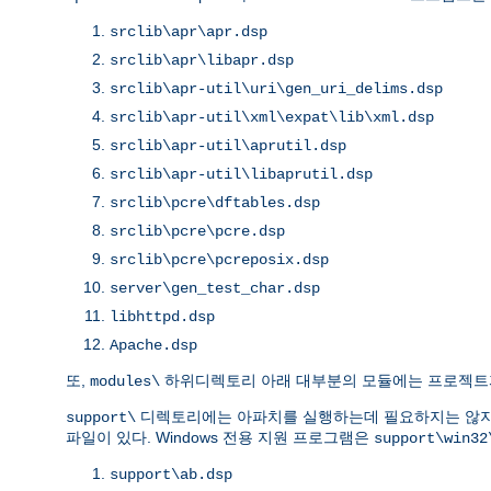
srclib\apr\apr.dsp
srclib\apr\libapr.dsp
srclib\apr-util\uri\gen_uri_delims.dsp
srclib\apr-util\xml\expat\lib\xml.dsp
srclib\apr-util\aprutil.dsp
srclib\apr-util\libaprutil.dsp
srclib\pcre\dftables.dsp
srclib\pcre\pcre.dsp
srclib\pcre\pcreposix.dsp
server\gen_test_char.dsp
libhttpd.dsp
Apache.dsp
또,
하위디렉토리 아래 대부분의 모듈에는 프로젝트
modules\
디렉토리에는 아파치를 실행하는데 필요하지는 않지
support\
파일이 있다. Windows 전용 지원 프로그램은
support\win32
support\ab.dsp