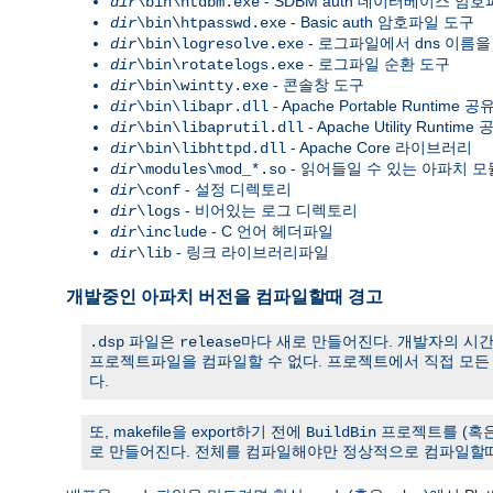
- SDBM auth 데이터베이스 암
dir
\bin\htdbm.exe
- Basic auth 암호파일 도구
dir
\bin\htpasswd.exe
- 로그파일에서 dns 이름을
dir
\bin\logresolve.exe
- 로그파일 순환 도구
dir
\bin\rotatelogs.exe
- 콘솔창 도구
dir
\bin\wintty.exe
- Apache Portable Runtim
dir
\bin\libapr.dll
- Apache Utility Runt
dir
\bin\libaprutil.dll
- Apache Core 라이브러리
dir
\bin\libhttpd.dll
- 읽어들일 수 있는 아파치 모
dir
\modules\mod_*.so
- 설정 디렉토리
dir
\conf
- 비어있는 로그 디렉토리
dir
\logs
- C 언어 헤더파일
dir
\include
- 링크 라이브러리파일
dir
\lib
개발중인 아파치 버전을 컴파일할때 경고
파일은
마다 새로 만들어진다. 개발자의 시
.dsp
release
프로젝트파일을 컴파일할 수 없다. 프로젝트에서 직접 모
다.
또, makefile을 export하기 전에
프로젝트를 (혹
BuildBin
로 만들어진다. 전체를 컴파일해야만 정상적으로 컴파일할때