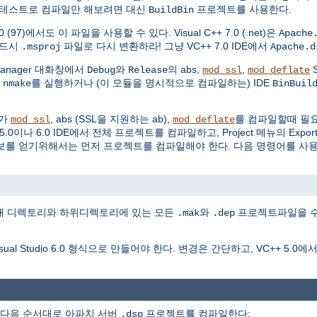
 테스트로 컴파일만 해보려면 대신
프로젝트를 사용한다.
BuildBin
0 (97)에서도 이 파일을 사용할 수 있다. Visual C++ 7.0 (.net)은
Apache
반드시
파일로 다시 변환하라! 그냥 VC++ 7.0 IDE에서
.msproj
Apache.d
ion Manager 대화창에서
와
의 abs,
,
S
Debug
Release
mod_ssl
mod_deflate
만
를 실행하거나 (이 모듈을 명시적으로 컴파일하는) IDE
nmake
BinBuil
자가
, abs (SSL을 지원하는 ab),
를 컴파일할때 필요하다
mod_ssl
mod_deflate
이나 6.0 IDE에서 전체 프로젝트를 컴파일하고, Project 메뉴의 Export fo
보를 얻기위해서는 먼저 프로젝트를 컴파일해야 한다. 다음 명령어를 사
재 디렉토리와 하위디렉토리에 있는 모든
와
프로젝트파일을 
.mak
.dep
Studio 6.0 형식으로 만들어야 한다. 변경은 간단하고, VC++ 5.0
다음 순서대로 아파치 서버
프로젝트를 컴파일한다:
.dsp