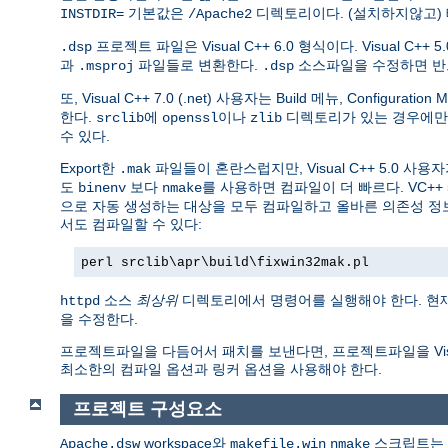
기본값은
디렉토리이다. (설치하지않고)
INSTDIR=
/Apache2
프로젝트 파일은 Visual C++ 6.0 형식이다. Visual C++ 5.
.dsp
과
파일들로 변환한다.
소스파일을 수정하면 
.msproj
.dsp
또, Visual C++ 7.0 (.net) 사용자는 Build 메뉴, Configurat
한다.
에
이나
디렉토리가 있는 경우에
srclib
openssl
zlib
수 있다.
Export한
파일들이 혼란스럽지만, Visual C++ 5.0 사용
.mak
도
보다
를 사용하면 컴파일이 더 빠르다. VC++ 5.0
binenv
nmake
으로 자동 생성하는 대상을 모두 컴파일하고 올바른 의존성 정
서도 컴파일할 수 있다:
perl srclib\apr\build\fixwin32mak.pl
소스
최상위
디렉토리에서 명령어를 실행해야 한다. 현
httpd
을 수정한다.
프로젝트파일을 다듬어서 패치를 보낸다면, 프로젝트파일을 Visual 
최소한의 컴파일 옵션과 링커 옵션을 사용해야 한다.
프로젝트 구성요소
workspace와
스크립트는 
Apache.dsw
makefile.win
nmake