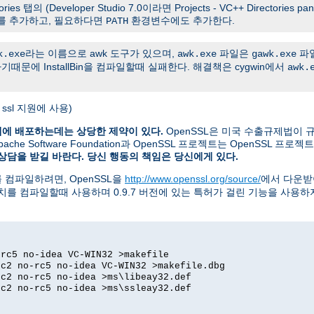
tories 탭의 (Developer Studio 7.0이라면 Projects - VC++ Directories p
를 추가하고, 필요하다면
환경변수에도 추가한다.
PATH
라는 이름으로 awk 도구가 있으며,
파일은
파일
k.exe
awk.exe
gawk.exe
때문에 InstallBin을 컴파일할때 실패한다. 해결책은 cygwin에서
awk.
 ssl 지원에 사용)
계에 배포하는데는 상당한 제약이 있다.
OpenSSL은 미국 수출규제법이 
 Software Foundation과 OpenSSL 프로젝트는 OpenSSL 프로
상담을 받길 바란다. 당신 행동의 책임은 당신에게 있다.
를 컴파일하려면, OpenSSL을
http://www.openssl.org/source/
에서 다운
치를 컴파일할때 사용하며 0.9.7 버전에 있는 특허가 걸린 기능을 사용하
-rc5 no-idea VC-WIN32 >makefile
dc2 no-rc5 no-idea VC-WIN32 >makefile.dbg
dc2 no-rc5 no-idea >ms\libeay32.def
dc2 no-rc5 no-idea >ms\ssleay32.def