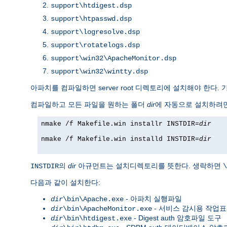
support\htdigest.dsp
support\htpasswd.dsp
support\logresolve.dsp
support\rotatelogs.dsp
support\win32\ApacheMonitor.dsp
support\win32\wintty.dsp
아파치를 컴파일하면 server root 디렉토리에 설치해야 한다
컴파일하고 모든 파일을 원하는 폴더
dir
에 자동으로 설치하려
nmake /f Makefile.win installr INSTDIR=
dir
nmake /f Makefile.win installd INSTDIR=
dir
의
dir
아규먼트는 설치디렉토리를 뜻한다. 생락하면
INSTDIR
\
다음과 같이 설치한다:
- 아파치 실행파일
dir
\bin\Apache.exe
- 서비스 감시용 작업
dir
\bin\ApacheMonitor.exe
- Digest auth 암호파일 도구
dir
\bin\htdigest.exe