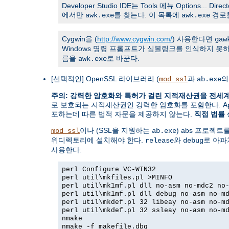
Developer Studio IDE는 Tools 메뉴 Options... Direc
에서만
를 찾는다. 이 목록에
경로
awk.exe
awk.exe
Cygwin을 (
http://www.cygwin.com/
) 사용한다면
gaw
Windows 명령 프롬프트가 심볼링크를 인식하지 못하기
름을
로 바꾼다.
awk.exe
[선택적인] OpenSSL 라이브러리 (
과
의
mod_ssl
ab.exe
주의: 강력한 암호화와 특허가 걸린 지적재산권을 전세
로 보호되는 지적재산권인 강력한 암호화를 포함한다. Apache
포하는데 따른 법적 자문을 제공하지 않는다.
직접 법률 
이나 (SSL을 지원하는
) abs 프로젝트
mod_ssl
ab.exe
위디렉토리에 설치해야 한다.
와
로 아파
release
debug
사용한다:
perl Configure VC-WIN32
perl util\mkfiles.pl >MINFO
perl util\mk1mf.pl dll no-asm no-mdc2 no
perl util\mk1mf.pl dll debug no-asm no-m
perl util\mkdef.pl 32 libeay no-asm no-m
perl util\mkdef.pl 32 ssleay no-asm no-m
nmake
nmake -f makefile.dbg