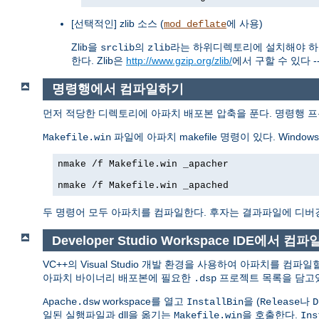
[선택적인] zlib 소스 (
에 사용)
mod_deflate
Zlib을
의
라는 하위디렉토리에 설치해야 하
srclib
zlib
한다. Zlib은
http://www.gzip.org/zlib/
에서 구할 수 있다 -
명령행에서 컴파일하기
먼저 적당한 디렉토리에 아파치 배포본 압축을 푼다. 명령행 
파일에 아파치 makefile 명령이 있다. Window
Makefile.win
nmake /f Makefile.win _apacher

nmake /f Makefile.win _apached
두 명령어 모두 아파치를 컴파일한다. 후자는 결과파일에 디버
Developer Studio Workspace IDE에서 컴
VC++의 Visual Studio 개발 환경을 사용하여 아파치를 컴파일할 수
아파치 바이너리 배포본에 필요한
프로젝트 목록을 담고있
.dsp
workspace를 열고
을 (
나
Apache.dsw
InstallBin
Release
D
일된 실행파일과 dll을 옮기는
을 호출한다.
Makefile.win
Ins