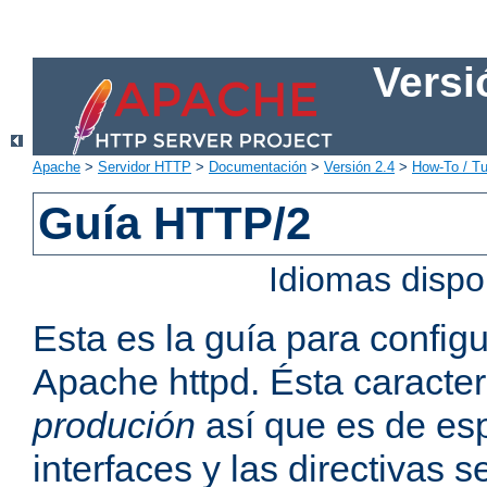
Versi
Apache
>
Servidor HTTP
>
Documentación
>
Versión 2.4
>
How-To / Tu
Guía HTTP/2
Idiomas dispo
Esta es la guía para confi
Apache httpd. Ésta caracter
produción
así que es de esp
interfaces y las directivas