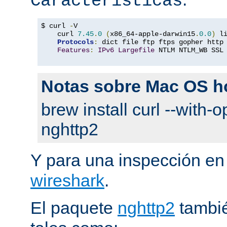
Características
$ curl 
-
V

    curl 
7.45
.
0
(
x86_64-apple-darwin15
.
0.0
)
 l
Protocols
:
 dict file ftp ftps gopher http
Features
:
IPv6
Largefile
 NTLM NTLM_WB SSL
Notas sobre Mac OS 
brew install curl --with-o
nghttp2
Y para una inspección en
wireshark
.
El paquete
nghttp2
tambié