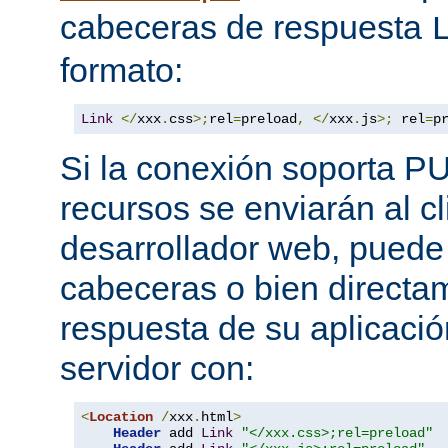
cabeceras de respuesta
formato:
Link
</
xxx
.
css
>;
rel
=
preload
,
</
xxx
.
js
>;
 rel
=
p
Si la conexión soporta P
recursos se enviarán al c
desarrollador web, puede 
cabeceras o bien directa
respuesta de su aplicació
servidor con:
<
Location
/
xxx
.
html
>
Header
 add 
Link
"</xxx.css>;rel=preload"