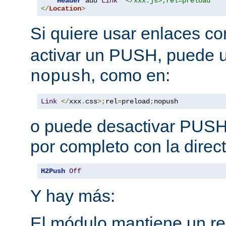
Header
 add 
Link
"</xxx.js>;rel=preload"
</
Location
>
Si quiere usar enlaces c
activar un PUSH, puede u
, como en:
nopush
Link
</
xxx
.
css
>;
rel
=
preload
;
nopush
o puede desactivar PUSH 
por completo con la direct
H2Push
Off
Y hay más:
El módulo mantiene un reg