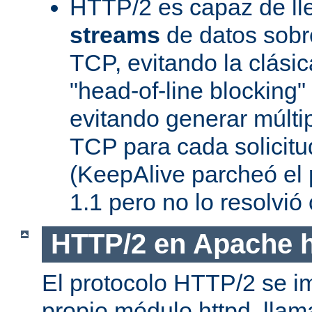
HTTP/2 es capaz de ll
streams
de datos sobr
TCP, evitando la clásica
"head-of-line blocking
evitando generar múlti
TCP para cada solicitu
(KeepAlive parcheó e
1.1 pero no lo resolvi
HTTP/2 en Apache h
El protocolo HTTP/2 se i
propio módulo httpd, lla