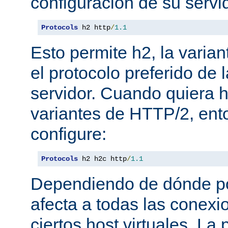
configuración de su servi
Protocols
 h2 http
/
1.1
Esto permite h2, la varian
el protocolo preferido de
servidor. Cuando quiera ha
variantes de HTTP/2, en
configure:
Protocols
 h2 h2c http
/
1.1
Dependiendo de dónde pon
afecta a todas las conexi
ciertos host virtuales. L