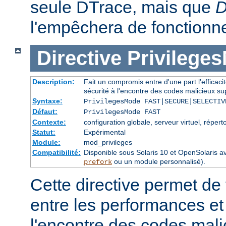
seule DTrace, mais que
D
l'empêchera de fonctionne
Directive
Privilege
Description:
Fait un compromis entre d'une part l'efficacité
sécurité à l'encontre des codes malicieux sup
Syntaxe:
PrivilegesMode FAST|SECURE|SELECTIV
Défaut:
PrivilegesMode FAST
Contexte:
configuration globale, serveur virtuel, réperto
Statut:
Expérimental
Module:
mod_privileges
Compatibilité:
Disponible sous Solaris 10 et OpenSolari
ou un module personnalisé).
prefork
Cette directive permet de
entre les performances et 
l'encontre des codes mali