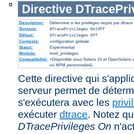
Directive
DTracePri
Description:
Détermine si les privilèges requis par dtrace 
Syntaxe:
DTracePrivileges On|Off
Défaut:
DTracePrivileges Off
Contexte:
configuration globale
Statut:
Expérimental
Module:
mod_privileges
Compatibilité:
>Disponible sous Solaris 10 et OpenSolaris
ou MPM personnalisé).
Cette directive qui s'appl
serveur permet de déterm
s'exécutera avec les
privi
exécuter
dtrace
. Notez qu
DTracePrivileges On
n'act