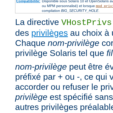
Compatibilité:
Disponible sous Solaris 10 et OpenSolaris 
ou MPM personnalisé) et lorsque
mod_priv
compilation
BIG_SECURITY_HOLE
.
La directive
VHostPrivs
des
privilèges
au choix à u
Chaque
nom-privilège
cor
privilège Solaris tel que
f
nom-privilège
peut être é
préfixé par + ou -, ce qui
accorder ou refuser le pri
privilège
est spécifié sans 
autres privilèges préalab