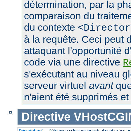
détermination, par la p
comparaison du traiteme
du contexte
<Director
à la requête. Ceci peut 
attaquant l'opportunité d
code via une directive
R
s'exécutant au niveau gl
serveur virtuel
avant
que 
n'aient été supprimés et l
Directive
VHostCGI
Description:
Détermine si le serveur virtuel peut exécuter