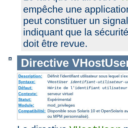
empêche une application
peut constituer un signa
indiquant que la sécurité
doit être revue.
Directive
VHostUse
Description:
Définit l'identifiant utilisateur sous lequel s'
Syntaxe:
VHostUser
identifiant-utilisateur-u
Défaut:
Hérite de l'identifiant utilisateu
Contexte:
serveur virtuel
Statut:
Expérimental
Module:
mod_privileges
Compatibilité:
Disponible sous Solaris 10 et OpenSolaris 
ou MPM personnalisé).