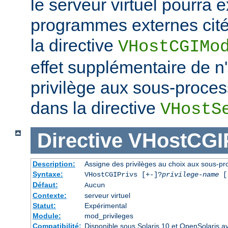
le serveur virtuel pourra e
programmes externes cités
la directive
VHostCGIMo
effet supplémentaire de 
privilège aux sous-proce
dans la directive
VHostS
Directive
VHostCGI
Description:
Assigne des privilèges au choix aux sous-pro
Syntaxe:
VHostCGIPrivs [+-]?
privilege-name
[[
Défaut:
Aucun
Contexte:
serveur virtuel
Statut:
Expérimental
Module:
mod_privileges
Compatibilité:
Disponible sous Solaris 10 et OpenSolaris 