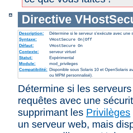
Directive
VHostSec
Description:
Détermine si le serveur s'exécute avec une s
Syntaxe:
VHostSecure On|Off
Défaut:
VHostSecure On
Contexte:
serveur virtuel
Statut:
Expérimental
Module:
mod_privileges
Compatibilité:
Disponible sous Solaris 10 et OpenSolaris 
ou MPM personnalisé).
Détermine si les serveurs v
requêtes avec une sécuri
supprimant les
Privilèges
un serveur web, mais disp