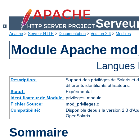
Serveu
Apache
>
Serveur HTTP
>
Documentation
>
Version 2.4
>
Modules
Module Apache mod_
Langues 
Description:
Support des privilèges de Solaris et d
différents identifiants utilisateurs.
Statut:
Expérimental
Identificateur de Module:
privileges_module
Fichier Source:
mod_privileges.c
Compatibilité:
Disponible depuis la version 2.3 d'Ap
OpenSolaris
Sommaire