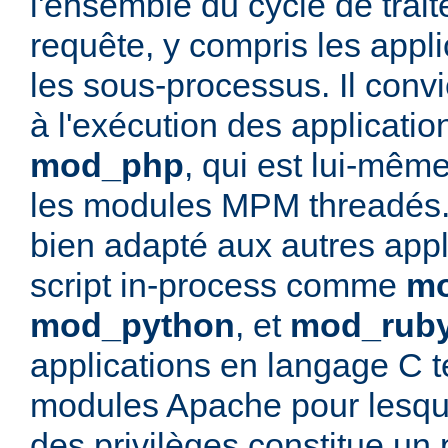
l'ensemble du cycle de trai
requête, y compris les appli
les sous-processus. Il convi
à l'exécution des applicati
mod_php
, qui est lui-mêm
les modules MPM threadés. 
bien adapté aux autres appl
script in-process comme
mo
mod_python
, et
mod_rub
applications en langage C t
modules Apache pour lesque
des privilèges constitue un