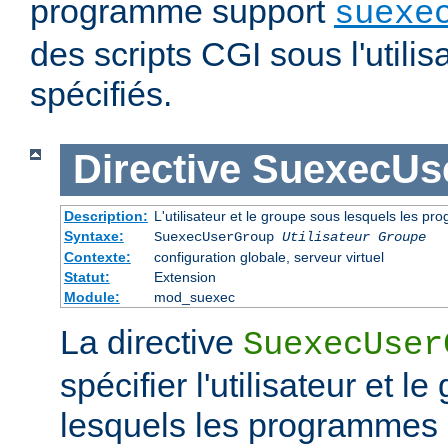
programme support
suexe
des scripts CGI sous l'utilis
spécifiés.
Directive
SuexecUs
Description:
L'utilisateur et le groupe sous lesquels les p
Syntaxe:
SuexecUserGroup
Utilisateur Groupe
Contexte:
configuration globale, serveur virtuel
Statut:
Extension
Module:
mod_suexec
La directive
SuexecUser
spécifier l'utilisateur et l
lesquels les programmes