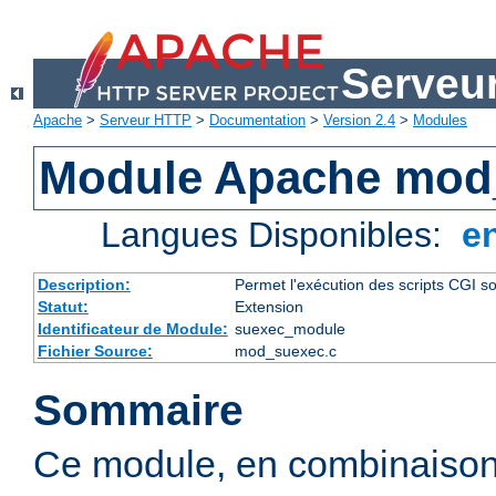
Serveu
Apache
>
Serveur HTTP
>
Documentation
>
Version 2.4
>
Modules
Module Apache mod
Langues Disponibles:
e
Description:
Permet l'exécution des scripts CGI sou
Statut:
Extension
Identificateur de Module:
suexec_module
Fichier Source:
mod_suexec.c
Sommaire
Ce module, en combinaison