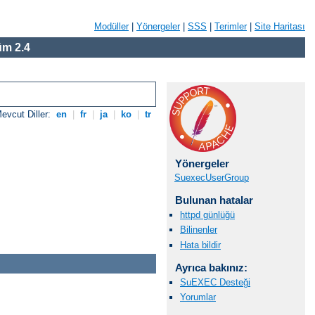
Modüller
|
Yönergeler
|
SSS
|
Terimler
|
Site Haritası
m 2.4
evcut Diller:
en
|
fr
|
ja
|
ko
|
tr
Yönergeler
SuexecUserGroup
Bulunan hatalar
httpd günlüğü
Bilinenler
Hata bildir
Ayrıca bakınız:
SuEXEC Desteği
Yorumlar