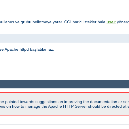
ullanıcı ve grubu belirtmeye yarar. CGI harici istekler hala
yönerge
User
işse Apache httpd başlatılamaz.
be pointed towards suggestions on improving the documentation or ser
tions on how to manage the Apache HTTP Server should be directed at e