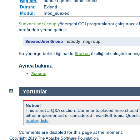
Bağlam:
sunucu geneli, sanal konak
Durum:
Eklenti
Modül:
mod_suexec
yönergesi CGI programlarını çalıştıracak k
SuexecUserGroup
tarafından yerine getirilir.
SuexecUserGroup
 nobody nogroup
Bu yönerge belirtildiği halde
özelliği etkinleştirilmem
Suexec
Ayrıca bakınız:
Suexec
Yorumlar
Notice:
This is not a Q&A section. Comments placed here should 
either implemented or considered invalid/off-topic. Ques
mailing lists
.
Comments are disabled for this page at the moment.
Copyright 2019 The Apache Software Foundation.