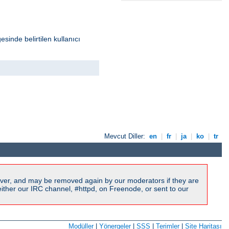
sinde belirtilen kullanıcı
Mevcut Diller:
en
|
fr
|
ja
|
ko
|
tr
ver, and may be removed again by our moderators if they are
ither our IRC channel, #httpd, on Freenode, or sent to our
Modüller
|
Yönergeler
|
SSS
|
Terimler
|
Site Haritası