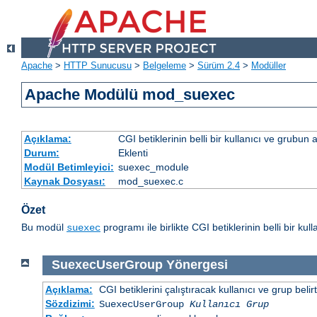
Apache
>
HTTP Sunucusu
>
Belgeleme
>
Sürüm 2.4
>
Modüller
Apache Modülü mod_suexec
Açıklama:
CGI betiklerinin belli bir kullanıcı ve grubun
Durum:
Eklenti
Modül Betimleyici:
suexec_module
Kaynak Dosyası:
mod_suexec.c
Özet
Bu modül
programı ile birlikte CGI betiklerinin belli bir k
suexec
SuexecUserGroup
Yönergesi
Açıklama:
CGI betiklerini çalıştıracak kullanıcı ve grup belirtil
Sözdizimi:
SuexecUserGroup
Kullanıcı Grup