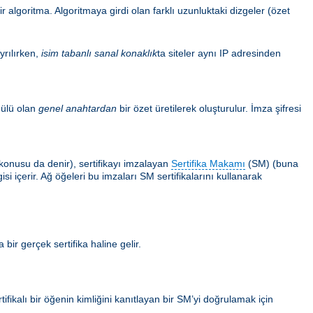
 algoritma. Algoritmaya girdi olan farklı uzunluktaki dizgeler (özet
yrılırken,
isim tabanlı sanal konaklık
ta siteler aynı IP adresinden
ülü olan
genel anahtardan
bir özet üretilerek oluşturulur. İmza şifresi
ın konusu da denir), sertifikayı imzalayan
Sertifika Makamı
(SM) (buna
i içerir. Ağ öğeleri bu imzaları SM sertifikalarını kullanarak
 bir gerçek sertifika haline gelir.
tifikalı bir öğenin kimliğini kanıtlayan bir SM’yi doğrulamak için