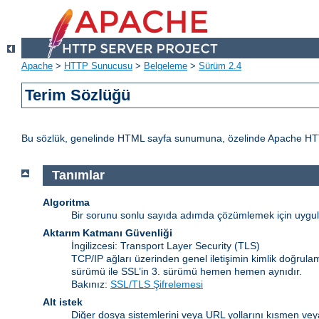
Apache
>
HTTP Sunucusu
>
Belgeleme
>
Sürüm 2.4
Terim Sözlüğü
Bu sözlük, genelinde HTML sayfa sunumuna, özelinde Apache HTTP Sun
Tanımlar
Algoritma
Bir sorunu sonlu sayıda adımda çözümlemek için uygulan
Aktarım Katmanı Güvenliği
İngilizcesi: Transport Layer Security
(TLS)
TCP/IP ağları üzerinden genel iletişimin kimlik doğrulam
sürümü ile SSL’in 3. sürümü hemen hemen aynıdır.
Bakınız:
SSL/TLS Şifrelemesi
Alt istek
Diğer dosya sistemlerini veya URL yollarını kısmen veya