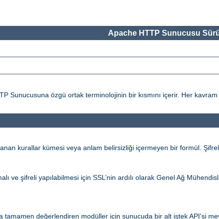
Apache HTTP Sunucusu Sürü
ucusuna özgü ortak terminolojinin bir kısmını içerir. Her kavram ile il
an kurallar kümesi veya anlam belirsizliği içermeyen bir formül. Şifrel
alı ve şifreli yapılabilmesi için SSL’nin ardılı olarak Genel Ağ Mühendi
 tamamen değerlendiren modüller için sunucuda bir alt istek API'si mevc