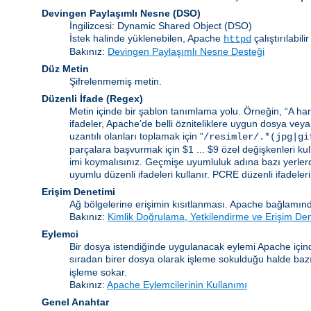
Devingen Paylaşımlı Nesne
(DSO)
İngilizcesi: Dynamic Shared Object (DSO)
İstek halinde yüklenebilen, Apache
çalıştırılabi
httpd
Bakınız:
Devingen Paylaşımlı Nesne Desteği
Düz Metin
Şifrelenmemiş metin.
Düzenli İfade
(Regex)
Metin içinde bir şablon tanımlama yolu. Örneğin, “A harf
ifadeler, Apache’de belli özniteliklere uygun dosya veya
uzantılı olanları toplamak için “
/resimler/.*(jpg|gi
parçalara başvurmak için $1 ... $9 özel değişkenleri kull
imi koymalısınız. Geçmişe uyumluluk adına bazı yerlerd
uyumlu düzenli ifadeleri kullanır. PCRE düzenli ifadelerinin
Erişim Denetimi
Ağ bölgelerine erişimin kısıtlanması. Apache bağlamınd
Bakınız:
Kimlik Doğrulama, Yetkilendirme ve Erişim De
Eylemci
Bir dosya istendiğinde uygulanacak eylemi Apache içind
sıradan birer dosya olarak işleme sokulduğu halde bazı b
işleme sokar.
Bakınız:
Apache Eylemcilerinin Kullanımı
Genel Anahtar