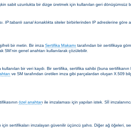
şkin sabit uzunlukta bir dizge üretmek için kullanılan geri dönüşümsüz bir
sı.
IP tabanlı sanal konaklık
ta siteler birbirlerinden IP adreslerine göre a
ifreli bir metin. Bir imza
Sertifika Makamı
tarafından bir
sertifikaya
göm
k SM’nin genel anahtarı kullanılarak çözülebilir.
kullanılan bir veri kaydı. Bir sertifika, sertifika sahibi (buna sertifikan
ahtarı
ve SM tarafından üretilen imza gibi parçalardan oluşan X.509 bilgis
tifika
sının
özel anahtar
ı ile imzalaması için yapılan istek. Sİİ imzalanınca
için sertifikaları imzalayan güvenilir üçüncü şahıs. Diğer ağ öğeleri, ser