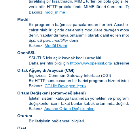
türetilmiş bir kısaltmadır. MIME türleri bir bölü çizgisi i
verilebilir. HTTP protokolünde MIME türleri
Content-T
Bakınız:
mod_mime
Modül
Bir programın bağımsız parçalarından her biri. Apache i
çalıştırılabiliri içinde derlenmiş modüllere
durağan modü
denir. Yapılandırmaya öntanımlı olarak dahil edilen mo
üçüncü parti modüller
denir.
Bakınız:
Modül Dizini
OpenSSL
SSL/TLS için açık kaynak kodlu araç kiti.
Daha ayrıntılı bilgi için
http://www.openssl.org/
adresine
Ortak Ağgeçidi Arayüzü
(CGI)
İngilizcesi: Common Gateway Interface (CGI)
Bir HTTP sunucusunun bir harici programa hizmet istekl
Bakınız:
CGI ile Devingen İçerik
Ortam Değişkeni
(ortam-değişkeni)
İşletim sistemi kabuğu tarafından yönetilen ve programla
değişkenler içerir fakat bunlar kabuk ortamında değil da
Bakınız:
Apache Ortam Değişkenleri
Oturum
Bir iletişimin bağlamsal bilgileri.
Özet