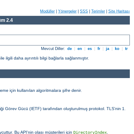
Modüller
|
Yönergeler
|
SSS
|
Terimler
|
Site Haritası
m 2.4
Mevcut Diller:
de
|
en
|
es
|
fr
|
ja
|
ko
|
tr
gili daha ayrıntılı bilgi bağlarla sağlanmıştır.
eme için kullanılan algoritmalara
şifre
denir.
sliği Görev Gücü (IETF) tarafından oluşturulmuş protokol. TLS’nin 1.
uttur. Bu API'nin olası müşterileri için
,
DirectoryIndex