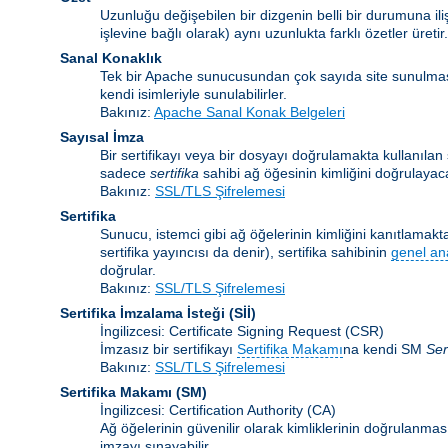
Uzunluğu değişebilen bir dizgenin belli bir durumuna ili
işlevine bağlı olarak) aynı uzunlukta farklı özetler üretir.
Sanal Konaklık
Tek bir Apache sunucusundan çok sayıda site sunulma
kendi isimleriyle sunulabilirler.
Bakınız:
Apache Sanal Konak Belgeleri
Sayısal İmza
Bir sertifikayı veya bir dosyayı doğrulamakta kullanılan ş
sadece
sertifika
sahibi ağ öğesinin kimliğini doğrulayaca
Bakınız:
SSL/TLS Şifrelemesi
Sertifika
Sunucu, istemci gibi ağ öğelerinin kimliğini kanıtlamakta 
sertifika yayıncısı da denir), sertifika sahibinin
genel an
doğrular.
Bakınız:
SSL/TLS Şifrelemesi
Sertifika İmzalama İsteği
(Sİİ)
İngilizcesi: Certificate Signing Request (CSR)
İmzasız bir sertifikayı
Sertifika Makamı
na kendi SM
Ser
Bakınız:
SSL/TLS Şifrelemesi
Sertifika Makamı
(SM)
İngilizcesi: Certification Authority (CA)
Ağ öğelerinin güvenilir olarak kimliklerinin doğrulanması 
imzayı sınayabilir.