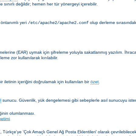
 sınırlı değildir; hemen her tür yönergeyi içerebilir.
 öntanımlı yeri
olup derleme sırasındak
/etc/apache2/apache2.conf
lerine (EAR) uymak için şifreleme yoluyla sakatlanmış yazılım. İhracat en
me zor kullanılarak kırılabilir.
 iletinin içeriğini doğrulamak için kullanılan bir
özet
.
l
sunucu. Güvenlik, yük dengelemesi gibi sebeplerle asıl sunucuyu istemc
iğinin olumlanması.
netimi
, Türkçe’ye ‘Çok Amaçlı Genel Ağ Posta Eklentileri’ olarak çevrilebilec