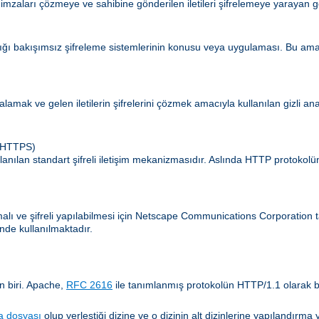
 imzaları çözmeye ve sahibine gönderilen iletileri şifrelemeye yarayan g
ldığı bakışımsız şifreleme sistemlerinin konusu veya uygulaması. Bu amaç
zalamak ve gelen iletilerin şifrelerini çözmek amacıyla kullanılan gizli an
 (HTTPS)
lanılan standart şifreli iletişim mekanizmasıdır. Aslında HTTP protokol
amalı ve şifreli yapılabilmesi için Netscape Communications Corporatio
nde kullanılmaktadır.
n biri. Apache,
RFC 2616
ile tanımlanmış protokolün HTTP/1.1 olarak b
a dosyası
olup yerleştiği dizine ve o dizinin alt dizinlerine yapılandır