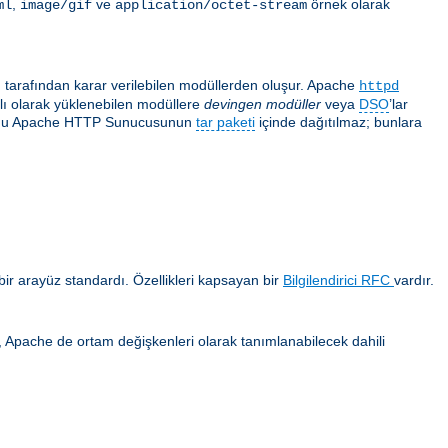
,
ve
örnek olarak
ml
image/gif
application/octet-stream
ı tarafından karar verilebilen modüllerden oluşur. Apache
httpd
ğlı olarak yüklenebilen modüllere
devingen modüller
veya
DSO
’lar
 çoğu Apache HTTP Sunucusunun
tar paketi
içinde dağıtılmaz; bunlara
ir arayüz standardı. Özellikleri kapsayan bir
Bilgilendirici RFC
vardır.
ca, Apache de ortam değişkenleri olarak tanımlanabilecek dahili