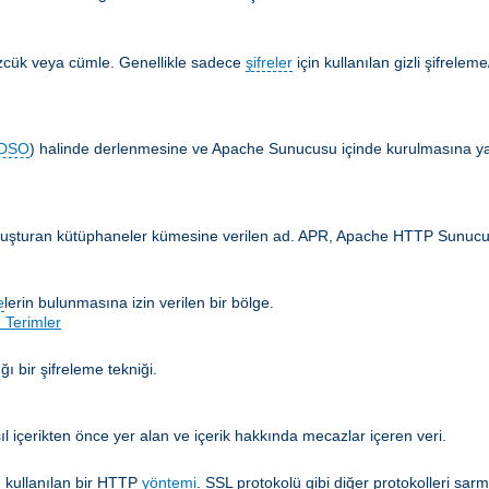
özcük veya cümle. Genellikle sadece
şifreler
için kullanılan gizli şifrelem
DSO
) halinde derlenmesine ve Apache Sunucusu içinde kurulmasına yar
 oluşturan kütüphaneler kümesine verilen ad. APR, Apache HTTP Sunucusun
e
lerin bulunmasına izin verilen bir bölge.
 Terimler
ğı bir şifreleme tekniği.
ıl içerikten önce yer alan ve içerik hakkında mecazlar içeren veri.
 kullanılan bir HTTP
yöntemi
. SSL protokolü gibi diğer protokolleri sarm