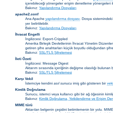
içerebileceği yönergeler erişim denetleme yönergeleri ile
Bakınız:
Yapılandırma Dosyaları
apache2.conf
Ana Apache
yapılandırma dosyası
. Dosya sistemindeki
yer belirtilebilir.
Bakınız:
Yapılandırma Dosyaları
İhracat Engelli
İngilizcesi: Export-Crippled
Amerika Birleşik Devletlerinin İhracat Yönetim Düzenleme
getiren şifre anahtarları küçük boyutlu olduğundan şifrele
Bakınız:
SSL/TLS Şifrelemesi
İleti Özeti
İngilizcesi: Message Digest
Aktarım sırasında içeriğinin değişme olasılığı bulunan bir
Bakınız:
SSL/TLS Şifrelemesi
Karşı Vekil
İstemciye kendini
asıl sunucu
imiş gibi gösteren bir
veki
Kimlik Doğrulama
Sunucu, istemci veya kullanıcı gibi bir ağ öğesinin kiml
Bakınız:
Kimlik Doğrulama, Yetkilendirme ve Erişim De
MIME türü
Aktarılan belgenin çeşidini betimlemenin bir yolu. MIME