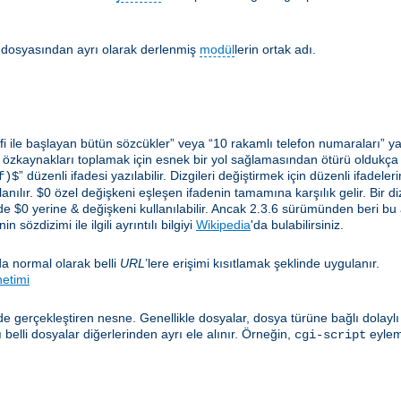
lir dosyasından ayrı olarak derlenmiş
modül
lerin ortak adı.
i ile başlayan bütün sözcükler” veya “10 rakamlı telefon numaraları” ya 
 özkaynakları toplamak için esnek bir yol sağlamasından ötürü oldukça yar
” düzenli ifadesi yazılabilir. Dizgileri değiştirmek için düzenli ifadel
f)$
anılır. $0 özel değişkeni eşleşen ifadenin tamamına karşılık gelir. Bir diz
e $0 yerine & değişkeni kullanılabilir. Ancak 2.3.6 sürümünden beri bu
 sözdizimi ile ilgili ayrıntılı bilgiyi
Wikipedia
'da bulabilirsiniz.
a normal olarak belli
URL
’lere erişimi kısıtlamak şeklinde uygulanır.
netimi
e gerçekleştiren nesne. Genellikle dosyalar, dosya türüne bağlı dolayl
elli dosyalar diğerlerinden ayrı ele alınır. Örneğin,
eylem
cgi-script