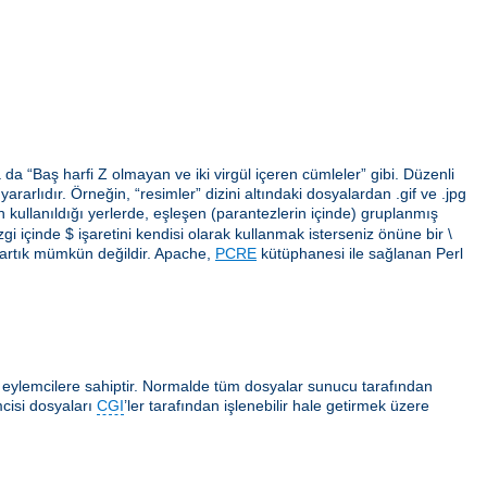
da “Baş harfi Z olmayan ve iki virgül içeren cümleler” gibi. Düzenli
arlıdır. Örneğin, “resimler” dizini altındaki dosyalardan .gif ve .jpg
erin kullanıldığı yerlerde, eşleşen (parantezlerin içinde) gruplanmış
gi içinde $ işaretini kendisi olarak kullanmak isterseniz önüne bir \
 artık mümkün değildir. Apache,
PCRE
kütüphanesi ile sağlanan Perl
ı eylemcilere sahiptir. Normalde tüm dosyalar sunucu tarafından
cisi dosyaları
CGI
’ler tarafından işlenebilir hale getirmek üzere