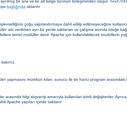
le ayrılmış bir ana ve bir alt belge türünün birleşiminden oluşur.
text/ht
başlığında
aktarılır.
ype
şlevselliğinin çoğu yapılandırmaya dahil edilip edilmeyeceğine kullanıc
ller
adı verilirken ayrı bir yerde saklanan ve çalışma anında isteğe ba
düllere
temel modüller
denir. Apache için kullanılabilecek modüllerin
 bakınız.
eri yapmasını mümkün kılan, sunucu ile bir harici program arasındaki b
r arasında bilgi alışverişi amacıyla kullanılan isimli değişkenler. Ayrı
hili Apache yapıları içinde saklanır.