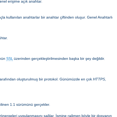
enel erişime açık anahtar.
la kullanılan anahtarlar bir anahtar çiftinden oluşur. Genel Anahtarlı
ahtar.
ünün
SSL
üzerinden gerçekleştirilmesinden başka bir şey değildir.
n tarafından oluşturulmuş bir protokol. Günümüzde en çok
HTTPS
,
ilinen 1.1 sürümünü gerçekler.
ma yönergeleri uygulanmasını sağlar. İsmine rağmen böyle bir dosyanın