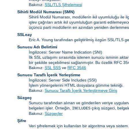
Bakınız:
SSL/TLS Şifrelemesi
Sihirli Modül Numarası
(
SMN
)
Sihirli Modül Numarası, modüllerin ikil uyumluluğu ile 
işlev çağrıları artık ikil uyumluluğun garanti edilemeye
üçüncü parti modüllerin en azından yeniden derlenmesi
SSLeay
Eric A. Young tarafından geliştirilmiş özgün SSL/TLS g
Sunucu Adı Belirtimi
İngilizcesi: Server Name Indication
(SNI)
İlk SSL uzlaşımı sırasında istenen sunucu isminin akta
bir şekilde seçebilmesi sağlanmıştır. Bu özellik RFC 3
Bakınız:
SSL SSS
ve
RFC 3546
Sunucu Taraflı İçerik Yerleştirme
İngilizcesi: Server Side Includes
(SSI)
İşlem yönergelerini HTML dosyalara gömme tekniği.
Bakınız:
Sunucu Taraflı İçerik Yerleştirmeye Giriş
Süzgeç
Sunucu tarafından alınan ve gönderilen veriye uygulanan
belgeleri işler. Örneğin,
çıkış süzgeci, belgel
INCLUDES
Bakınız:
Süzgeçler
Şifre
Veri şifrelemek için kullanılan bir algoritma veya siste