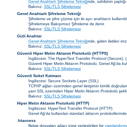
Genel Anahtarlı Şifreleme Tekniği
nde, sahibinin yaptığı
Bakınız:
SSL/TLS Şifrelemesi
Genel Anahtarlı Şifreleme Tekniği
Şifreleme ve şifre çözme için iki ayrı anahtarın kullanı
Şifrelemeye Bakışımsız Şifreleme de denir.
Bakınız:
SSL/TLS Şifrelemesi
Gizli Anahtar
Genel Anahtarlı Şifreleme Tekniği
nde, giden iletileri im
Bakınız:
SSL/TLS Şifrelemesi
Güvenli Hiper Metin Aktarım Protokolü (HTTPS)
İngilizcesi: The HyperText Transfer Protocol (Secure),
Güvenli Hiper Metin Aktarım Protokolü, Genel Ağ’da kul
Bakınız:
SSL/TLS Şifrelemesi
Güvenli Soket Katmanı
İngilizcesi: Secure Sockets Layer
(SSL)
TCP/IP ağları üzerinden genel iletişimin kimlik doğrul
yani SSL üzerinden Hiper Metin Aktarım Protokolü şekli
Bakınız:
SSL/TLS Şifrelemesi
Hiper Metin Aktarım Protokolü
(HTTP)
İngilizcesi: HyperText Transfer Protocol (HTTP)
Genel Ağ’da kullanılan standart aktarım protokollerinde
.htaccess
Belge dosyaları ağacı içine yerleştirilen bir
yapılandırm