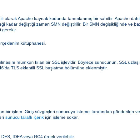
ilgili olarak Apache kaynak kodunda tanımlanmış bir sabittir. Apache d
ceği kadar değiştiği zaman SMN değiştirilir. Bir SMN değişikliğinde ve b
 gerekir.
erçeklenim kütüphanesi.
rılmasını mümkün kılan bir SSL işlevidir. Böylece sunucunun, SSL uzlaş
546'da TLS eklentili SSL başlatma bölümüne eklenmiştir.
 bir işlem. Giriş süzgeçleri sunucuya istemci tarafından gönderilen ver
eri
sunucu taraflı içerik
için işleme sokar.
m. DES, IDEA veya RC4 örnek verilebilir.