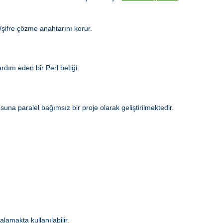
e/şifre çözme anahtarını korur.
dım eden bir Perl betiği.
a paralel bağımsız bir proje olarak geliştirilmektedir.
alamakta kullanılabilir.