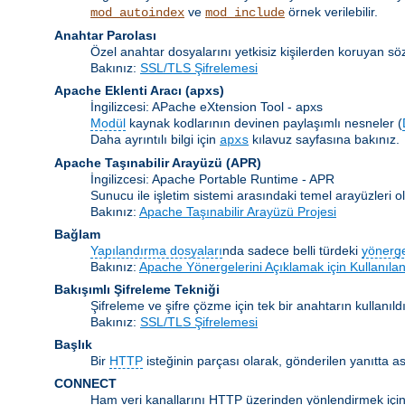
ve
örnek verilebilir.
mod_autoindex
mod_include
Anahtar Parolası
Özel anahtar dosyalarını yetkisiz kişilerden koruyan s
Bakınız:
SSL/TLS Şifrelemesi
Apache Eklenti Aracı
(apxs)
İngilizcesi: APache eXtension Tool - apxs
Modül
kaynak kodlarının devinen paylaşımlı nesneler (
Daha ayrıntılı bilgi için
kılavuz sayfasına bakınız.
apxs
Apache Taşınabilir Arayüzü
(APR)
İngilizcesi: Apache Portable Runtime - APR
Sunucu ile işletim sistemi arasındaki temel arayüzleri
Bakınız:
Apache Taşınabilir Arayüzü Projesi
Bağlam
Yapılandırma dosyaları
nda sadece belli türdeki
yönerg
Bakınız:
Apache Yönergelerini Açıklamak için Kullanılan
Bakışımlı Şifreleme Tekniği
Şifreleme ve şifre çözme için tek bir anahtarın kullanıldı
Bakınız:
SSL/TLS Şifrelemesi
Başlık
Bir
HTTP
isteğinin parçası olarak, gönderilen yanıtta as
CONNECT
Ham veri kanallarını HTTP üzerinden yönlendirmek için