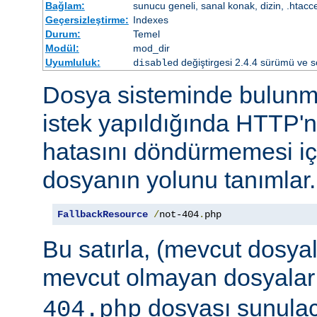
Bağlam:
sunucu geneli, sanal konak, dizin, .htacc
Geçersizleştirme:
Indexes
Durum:
Temel
Modül:
mod_dir
Uyumluluk:
değiştirgesi 2.4.4 sürümü ve so
disabled
Dosya sisteminde bulunma
istek yapıldığında HTTP'n
hatasını döndürmemesi iç
dosyanın yolunu tanımlar.
FallbackResource
/
not-404
.
php
Bu satırla, (mevcut dosya
mevcut olmayan dosyalar
dosyası sunulaca
404.php