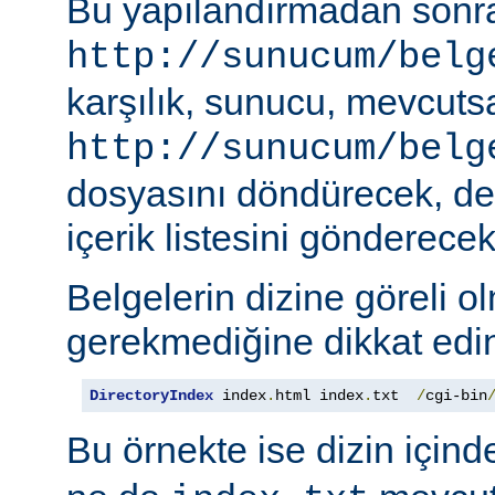
Bu yapılandırmadan sonra
http://sunucum/belg
karşılık, sunucu, mevcuts
http://sunucum/belg
dosyasını döndürecek, deği
içerik listesini gönderecekt
Belgelerin dizine göreli o
gerekmediğine dikkat edin
DirectoryIndex
 index
.
html index
.
txt  
/
cgi-bin
Bu örnekte ise dizin için