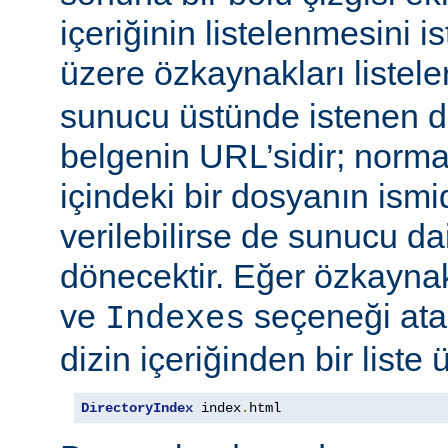
içeriğinin listelenmesini 
üzere özkaynakları listele
sunucu üstünde istenen di
belgenin URL’sidir; normal
içindeki bir dosyanın ismid
verilebilirse de sunucu d
dönecektir. Eğer özkaynak
ve
seçeneği at
Indexes
dizin içeriğinden bir liste 
DirectoryIndex
 index
.
html