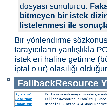
dosyası sunulurdu.
Faka
bitmeyen bir istek dizin
listelenmesi ile sonuçl
Bir yönlendirme sözkonu
tarayıcıların yanlışlıkla 
istekleri haline getirme (
iptal olur) olasılığı olduğ
FallbackResource
Y
Açıklama:
Bir dosya ile eşleşmeyen istekler için ön
Sözdizimi:
FallbackResource disabled |
yere
Öntanımlı:
disabled - httpd 404 döndürecekt