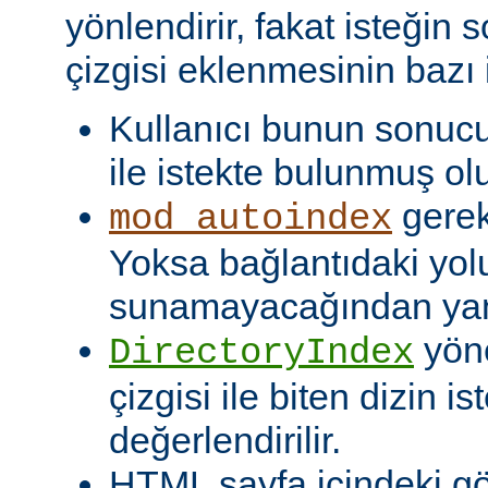
yönlendirir, fakat isteğin 
çizgisi eklenmesinin bazı i
Kullanıcı bunun sonuc
ile istekte bulunmuş olu
gerekt
mod_autoindex
Yoksa bağlantıdaki yol
sunamayacağından yanlı
yöne
DirectoryIndex
çizgisi ile biten dizin ist
değerlendirilir.
HTML sayfa içindeki gö