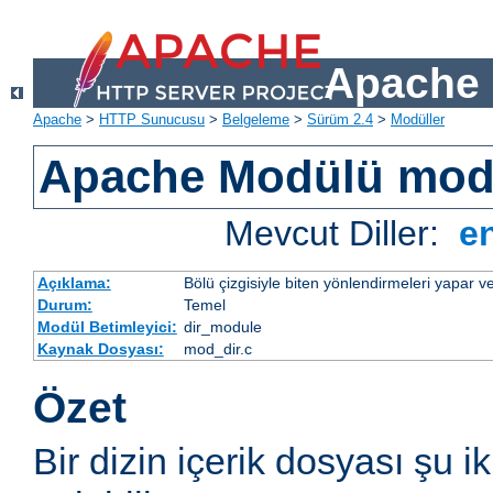
Apache 
Apache
>
HTTP Sunucusu
>
Belgeleme
>
Sürüm 2.4
>
Modüller
Apache Modülü mod
Mevcut Diller:
e
Açıklama:
Bölü çizgisiyle biten yönlendirmeleri yapar ve
Durum:
Temel
Modül Betimleyici:
dir_module
Kaynak Dosyası:
mod_dir.c
Özet
Bir dizin içerik dosyası şu i