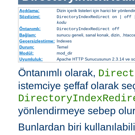
Açıklama:
Dizin içerik listeleri için harici bir yönlend
Sözdizimi:
DirectoryIndexRedirect on | off 
kodu
Öntanımlı:
DirectoryIndexRedirect off
Bağlam:
sunucu geneli, sanal konak, dizin, .htacc
Geçersizleştirme:
Indexes
Durum:
Temel
Modül:
mod_dir
Uyumluluk:
Apache HTTP Sunucusunun 2.3.14 ve sonr
Öntanımlı olarak,
Direct
istemciye şeffaf olarak se
DirectoryIndexRedir
yönlendirmeye sebep olur
Bunlardan biri kullanılabili