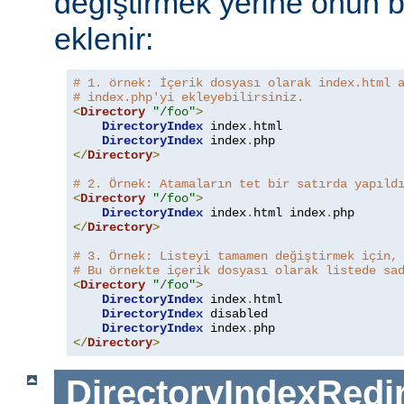
değiştirmek yerine onun b
eklenir:
# 1. örnek: İçerik dosyası olarak index.html 
# index.php'yi ekleyebilirsiniz.
<
Directory
"/foo"
>
DirectoryIndex
 index
.
html

DirectoryIndex
 index
.
</
Directory
>
# 2. Örnek: Atamaların tet bir satırda yapıld
<
Directory
"/foo"
>
DirectoryIndex
 index
.
html index
.
</
Directory
>
# 3. Örnek: Listeyi tamamen değiştirmek için,
# Bu örnekte içerik dosyası olarak listede sa
<
Directory
"/foo"
>
DirectoryIndex
 index
.
html

DirectoryIndex
 disabled

DirectoryIndex
 index
.
</
Directory
>
DirectoryIndexRedi