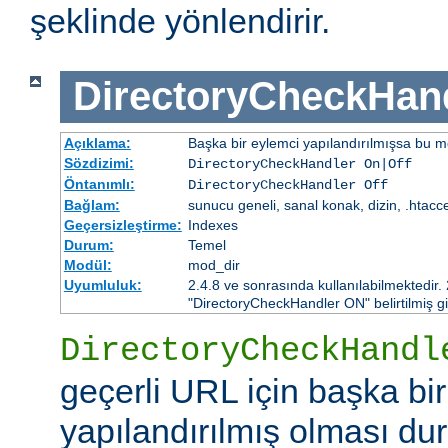
şeklinde yönlendirir.
DirectoryCheckHan
Açıklama:
Başka bir eylemci yapılandırılmışsa bu mo
Sözdizimi:
DirectoryCheckHandler On|Off
Öntanımlı:
DirectoryCheckHandler Off
Bağlam:
sunucu geneli, sanal konak, dizin, .htacc
Geçersizleştirme:
Indexes
Durum:
Temel
Modül:
mod_dir
Uyumluluk:
2.4.8 ve sonrasında kullanılabilmektedir.
"DirectoryCheckHandler ON" belirtilmiş gi
DirectoryCheckHandl
geçerli URL için başka bi
yapılandırılmış olması d