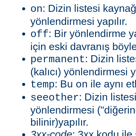
: Dizin listesi kayna
on
yönlendirmesi yapılır.
: Bir yönlendirme 
off
için eski davranış böyle
: Dizin lis
permanent
(kalıcı) yönlendirmesi ya
: Bu
ile aynı et
temp
on
: Dizin liste
seeother
yönlendirmesi ("diğerin
bilinir)yapılır.
3xx-code
: 3xx kodu ile