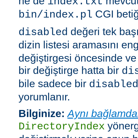
ne de
mevcut
index.txt
CGI betiği
bin/index.pl
değeri tek ba
disabled
dizin listesi aramasını eng
değiştirgesi öncesinde v
bir değiştirge hatta bir
di
bile sadece bir
disable
yorumlanır.
Bilginize:
Aynı bağlamda
yönerge
DirectoryIndex