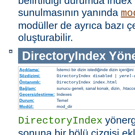
belirtildiği durumda index
sunulmasının yanında
mo
modüller de ayrıca bazı çe
oluşturabilir.
DirectoryIndex
Yöne
Açıklama:
İstemci bir dizin istediğinde dizin içeriğini l
Sözdizimi:
DirectoryIndex disabled |
yerel-
Öntanımlı:
DirectoryIndex index.html
Bağlam:
sunucu geneli, sanal konak, dizin, .htacc
Geçersizleştirme:
Indexes
Durum:
Temel
Modül:
mod_dir
yönerge
DirectoryIndex
sonuna bir bölü çizgisi ek