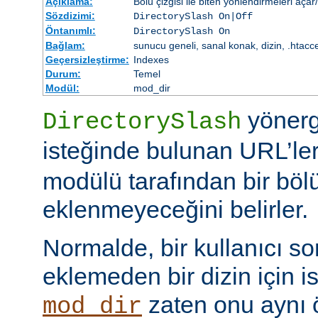
Açıklama:
Bölü çizgisi ile biten yönlendirmeleri açar
Sözdizimi:
DirectorySlash On|Off
Öntanımlı:
DirectorySlash On
Bağlam:
sunucu geneli, sanal konak, dizin, .htacc
Geçersizleştirme:
Indexes
Durum:
Temel
Modül:
mod_dir
yönerge
DirectorySlash
isteğinde bulunan URL’le
modülü tarafından bir bölü
eklenmeyeceğini belirler.
Normalde, bir kullanıcı son
eklemeden bir dizin için i
zaten onu aynı
mod_dir