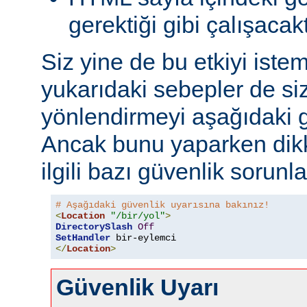
gerektiği gibi çalışacakt
Siz yine de bu etkiyi iste
yukarıdaki sebepler de si
yönlendirmeyi aşağıdaki gi
Ancak bunu yaparken dikk
ilgili bazı güvenlik sorunlar
# Aşağıdaki güvenlik uyarısına bakınız!
<
Location
"/bir/yol"
>
DirectorySlash
Off
SetHandler
 bir-eylemci
</
Location
>
Güvenlik Uyarı