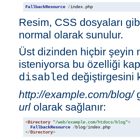
FallbackResource
/
index
.
php
Resim, CSS dosyaları gib
normal olarak sunulur.
Üst dizinden hiçbir şeyin
isteniyorsa bu özelliği ka
değiştirgesini 
disabled
http://example.com/blog/
g
url
olarak sağlanır:
<
Directory
"/web/example.com/htdocs/blog"
>
FallbackResource
/
blog
/
index
.
</
Directory
>