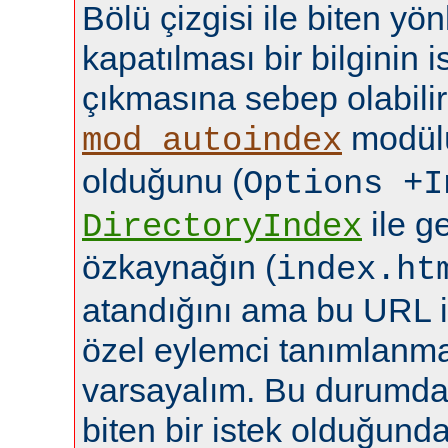
Bölü çizgisi ile biten yö
kapatılması bir bilginin
çıkmasına sebep olabilir
modülü
mod_autoindex
olduğunu (
Options +I
ile ge
DirectoryIndex
özkaynağın (
index.ht
atandığını ama bu URL i
özel eylemci tanımlanma
varsayalım. Bu durumda b
biten bir istek olduğund