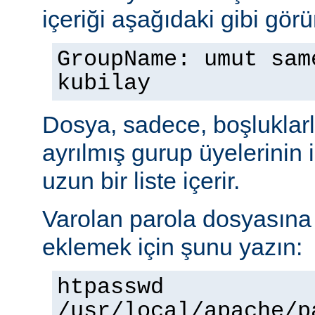
içeriği aşağıdaki gibi görü
GroupName: umut sam
kubilay
Dosya, sadece, boşluklarl
ayrılmış gurup üyelerinin
uzun bir liste içerir.
Varolan parola dosyasına b
eklemek için şunu yazın:
htpasswd
/usr/local/apache/p