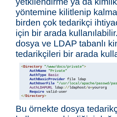
yetkilendirme ya da kimli
yöntemine kilitlenip kalm
birden çok tedarikçi ihti
için bir arada kullanılabil
dosya ve LDAP tabanlı ki
tedarikçileri bir arada kull
<
Directory
"/www/docs/private"
>
AuthName
"Private"
AuthType
Basic
AuthBasicProvider
 file ldap

AuthUserFile
"/usr/local/apache/passwd/pa
AuthLDAPURL
 ldap
://
ldaphost
/
o
=
yourorg

Require
</
Directory
>
Bu örnekte dosya tedarikçi