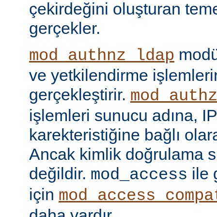
çekirdeğini oluşturan tem
gerçekler.
modül
mod_authnz_ldap
ve yetkilendirme işlemlerin
gerçekleştirir.
mod_auth
işlemleri sunucu adına, IP
karekteristiğine bağlı olara
Ancak kimlik doğrulama si
değildir.
ile
mod_access
için
mod_access_compa
daha vardır.