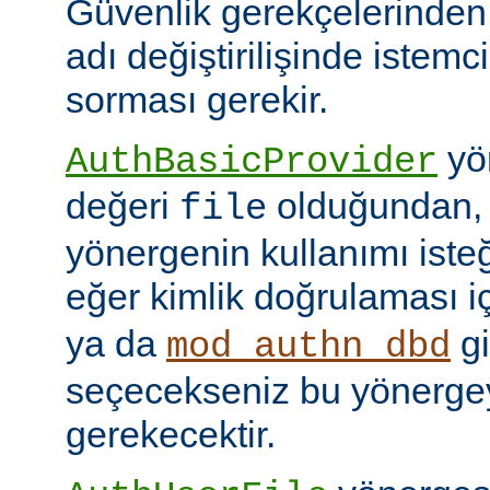
Güvenlik gerekçelerinden
adı değiştirilişinde istem
sorması gerekir.
yön
AuthBasicProvider
değeri
olduğundan,
file
yönergenin kullanımı isteğ
eğer kimlik doğrulaması i
ya da
gi
mod_authn_dbd
seçecekseniz bu yönerge
gerekecektir.