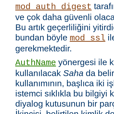
taraf
mod_auth_digest
ve çok daha güvenli olac
Bu artık geçerliliğini yitir
bundan böyle
il
mod_ssl
gerekmektedir.
yönergesi ile 
AuthName
kullanılacak
Saha
da belir
kullanımının, başlıca iki işl
istemci sıklıkla bu bilgiyi 
diyalog kutusunun bir par
İkincisi, belirtilen kimlik 