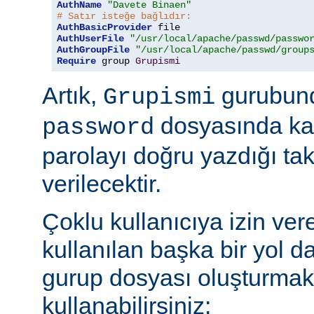
AuthName
"Davete Binaen"
# Satır isteğe bağlıdır:
AuthBasicProvider
AuthUserFile
"/usr/local/apache/passwd/passwo
AuthGroupFile
"/usr/local/apache/passwd/group
Require
 group 
Grupismi
Artık,
gurubund
Grupismi
dosyasında kay
password
parolayı doğru yazdığı tak
verilecektir.
Çoklu kullanıcıya izin ver
kullanılan başka bir yol d
gurup dosyası oluşturmak
kullanabilirsiniz: