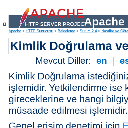
Apache 
Apache
>
HTTP Sunucusu
>
Belgeleme
>
Sürüm 2.4
>
Nasıllar ve Öğret
Kimlik Doğrulama ve
Mevcut Diller:
en
|
e
Kimlik Doğrulama istediğiniz
işlemidir. Yetkilendirme ise 
gireceklerine ve hangi bilgi
müsaade edilmesi işlemidir.
Genel erişim denetimi için
E