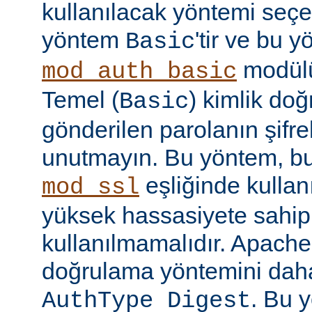
kullanılacak yöntemi seçe
yöntem
'tir ve bu 
Basic
modülü
mod_auth_basic
Temel (
) kimlik do
Basic
gönderilen parolanın şifr
unutmayın. Bu yöntem, bu
eşliğinde kullan
mod_ssl
yüksek hassasiyete sahip b
kullanılmamalıdır. Apache
doğrulama yöntemini daha
. Bu 
AuthType Digest