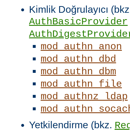
Kimlik Doğrulayıcı (bkz
AuthBasicProvider
AuthDigestProvide
mod_authn_anon
mod_authn_dbd
mod_authn_dbm
mod_authn_file
mod_authnz_ldap
mod_authn_socac
Yetkilendirme (bkz.
Re