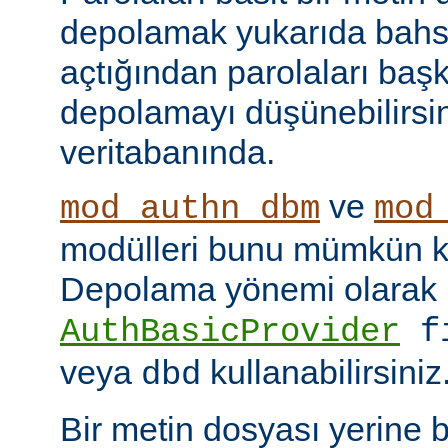
depolamak yukarıda bahse
açtığından parolaları başk
depolamayı düşünebilirsin
veritabanında.
ve
mod_authn_dbm
mod
modülleri bunu mümkün kı
Depolama yönemi olarak
AuthBasicProvider
f
veya
kullanabilirsiniz
dbd
Bir metin dosyası yerine 