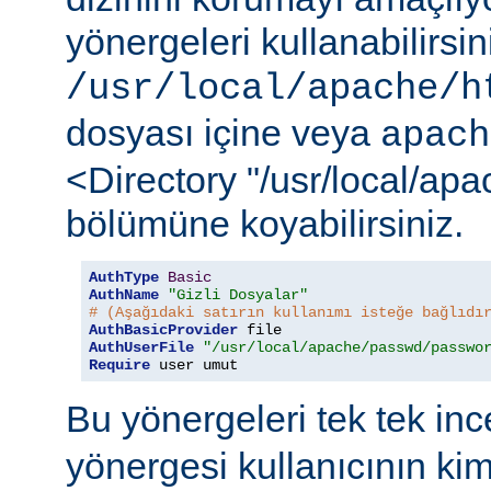
yönergeleri kullanabilirsi
/usr/local/apache/h
dosyası içine veya
apach
<Directory "/usr/local/ap
bölümüne koyabilirsiniz.
AuthType
Basic
AuthName
"Gizli Dosyalar"
# (Aşağıdaki satırın kullanımı isteğe bağlıdı
AuthBasicProvider
AuthUserFile
"/usr/local/apache/passwd/passwo
Require
 user umut
Bu yönergeleri tek tek in
yönergesi kullanıcının ki