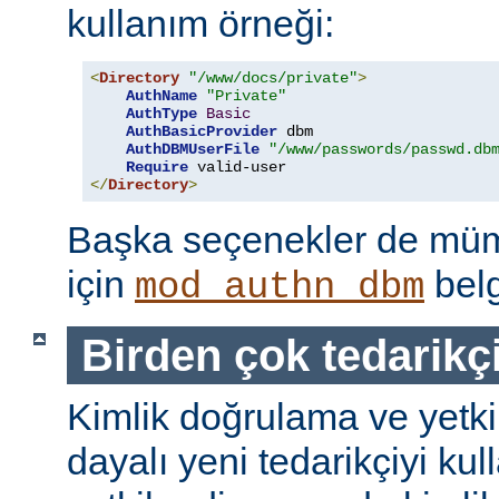
kullanım örneği:
<
Directory
"/www/docs/private"
>
AuthName
"Private"
AuthType
Basic
AuthBasicProvider
 dbm

AuthDBMUserFile
"/www/passwords/passwd.db
Require
</
Directory
>
Başka seçenekler de mümk
için
belg
mod_authn_dbm
Birden çok tedarikç
Kimlik doğrulama ve yetk
dayalı yeni tedarikçiyi kul