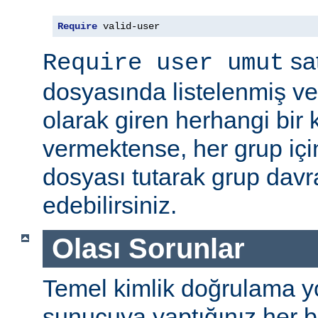
Require
 valid-user
sat
Require user umut
dosyasında listelenmiş ve
olarak giren herhangi bir k
vermektense, her grup için
dosyası tutarak grup davra
edebilirsiniz.
Olası Sorunlar
Temel kimlik doğrulama yolu
sunucuya yaptığınız her b