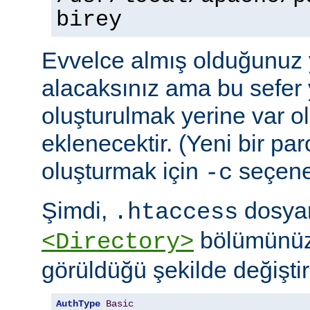
birey
Evvelce almış olduğunuz y
alacaksınız ama bu sefer 
oluşturulmak yerine var o
eklenecektir. (Yeni bir pa
oluşturmak için
seçeneğ
-c
Şimdi,
dosyan
.htaccess
bölümünüz
<Directory>
görüldüğü şekilde değiştire
AuthType
Basic