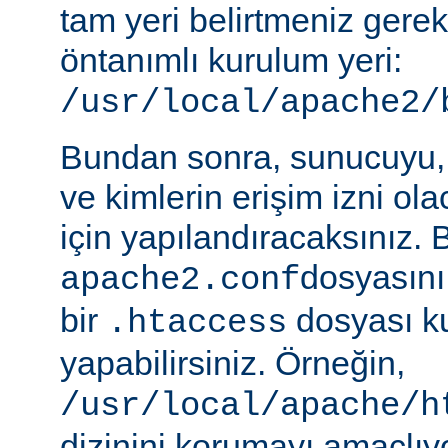
tam yeri belirtmeniz gere
öntanımlı kurulum yeri:
/usr/local/apache2/
Bundan sonra, sunucuyu, 
ve kimlerin erişim izni ol
için yapılandıracaksınız. 
dosyasını
apache2.conf
bir
dosyası k
.htaccess
yapabilirsiniz. Örneğin,
/usr/local/apache/h
dizinini korumayı amaçlıy