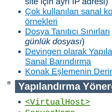
site için ayrı IP adresi)
Çok kullanılan sanal k
örnekleri
Dosya Tanıtıcı Sınırları
günlük dosyası
)
Devingen olarak Yapıla
Sanal Barındırma
Konak Eşlemenin Derin
Yapılandırma Yöner
<VirtualHost>