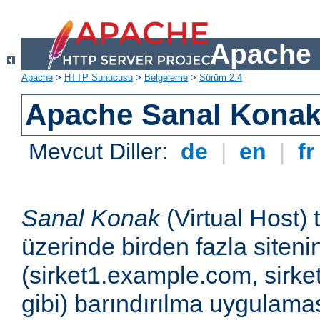
Apache 
Apache
>
HTTP Sunucusu
>
Belgeleme
>
Sürüm 2.4
Apache Sanal Konak 
Mevcut Diller:
de
|
en
|
f
Sanal Konak
(Virtual Host) 
üzerinde birden fazla siteni
(sirket1.example.com, sirk
gibi) barındırılma uygulamas