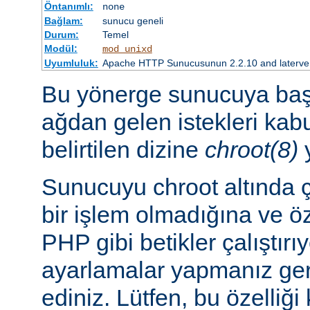
Öntanımlı:
none
Bağlam:
sunucu geneli
Durum:
Temel
Modül:
mod_unixd
Uyumluluk:
Apache HTTP Sunucusunun 2.2.10 and laterve so
Bu yönerge sunucuya başl
ağdan gelen istekleri ka
belirtilen dizine
chroot(8)
y
Sunucuyu chroot altında ç
bir işlem olmadığına ve ö
PHP gibi betikler çalıştırı
ayarlamalar yapmanız ger
ediniz. Lütfen, bu özelliğ