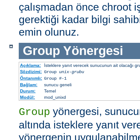
çalışmadan önce chroot i
gerektiği kadar bilgi sah
emin olunuz.
Group
Yönergesi
Açıklama:
İsteklere yanıt verecek sunucunun ait olacağı gru
Sözdizimi:
Group
unix-grubu
Öntanımlı:
Group #-1
Bağlam:
sunucu geneli
Durum:
Temel
Modül:
mod_unixd
yönergesi, sunucu
Group
altında isteklere yanıt ver
yönergenin uygulanabilme