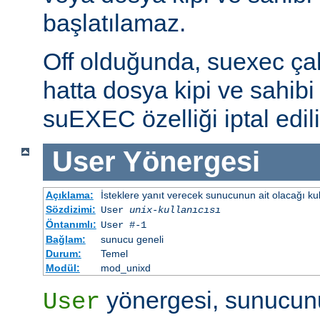
başlatılamaz.
Off olduğunda, suexec çalış
hatta dosya kipi ve sahibi 
suEXEC özelliği iptal edili
User
Yönergesi
Açıklama:
İsteklere yanıt verecek sunucunun ait olacağı kulla
Sözdizimi:
User
unix-kullanıcısı
Öntanımlı:
User #-1
Bağlam:
sunucu geneli
Durum:
Temel
Modül:
mod_unixd
yönergesi, sunucunu
User