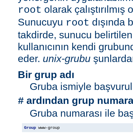
olarak çalıştırılmış 
root
Sunucuyu
dışında bi
root
takdirde, sunucu belirtil
kullanıcının kendi grubu
eder.
unix-grubu
şunlardan 
Bir grup adı
Gruba ismiyle başvurul
ardından grup numara
#
Gruba numarası ile baş
Group
 www-group