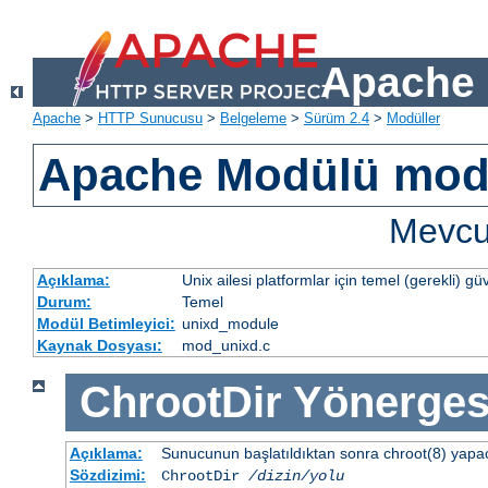
Apache 
Apache
>
HTTP Sunucusu
>
Belgeleme
>
Sürüm 2.4
>
Modüller
Apache Modülü mod
Mevcut
Açıklama:
Unix ailesi platformlar için temel (gerekli) güv
Durum:
Temel
Modül Betimleyici:
unixd_module
Kaynak Dosyası:
mod_unixd.c
ChrootDir
Yönerges
Açıklama:
Sunucunun başlatıldıktan sonra chroot(8) yapacağ
Sözdizimi:
ChrootDir
/dizin/yolu