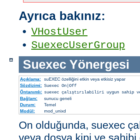
Ayrıca bakınız:
VHostUser
SuexecUserGroup
Suexec
Yönergesi
Açıklama:
suEXEC özelliğini etkin veya etkisiz yapar
Sözdizimi:
Suexec On|Off
Öntanımlı:
suexec çalıştırılabiliri uygun sahip v
Bağlam:
sunucu geneli
Durum:
Temel
Modül:
mod_unixd
On olduğunda, suexec çalış
veya dosya kipi ve sahibi