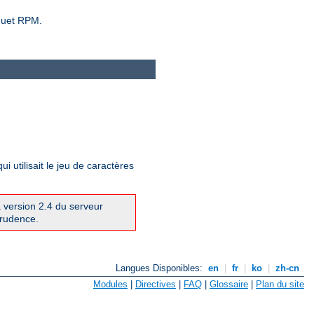
aquet RPM.
utilisait le jeu de caractères
a version 2.4 du serveur
prudence.
Langues Disponibles:
en
|
fr
|
ko
|
zh-cn
Modules
|
Directives
|
FAQ
|
Glossaire
|
Plan du site