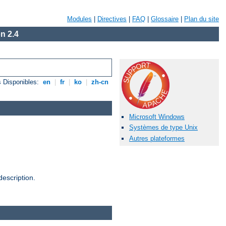
Modules
|
Directives
|
FAQ
|
Glossaire
|
Plan du site
n 2.4
 Disponibles:
en
|
fr
|
ko
|
zh-cn
Microsoft Windows
Systèmes de type Unix
Autres plateformes
escription.