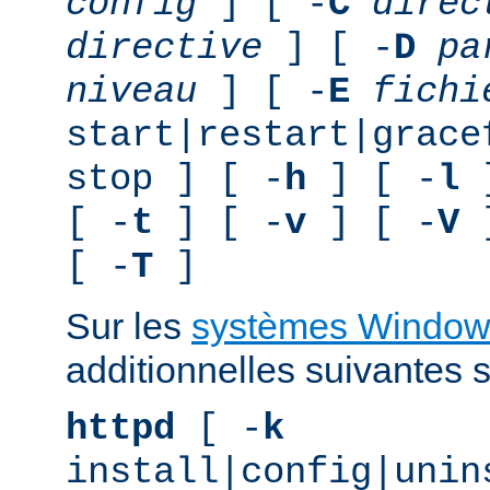
config
] [ -
C
direc
directive
] [ -
D
pa
niveau
] [ -
E
fichi
start|restart|grace
stop ] [ -
h
] [ -
l
]
[ -
t
] [ -
v
] [ -
V
]
[ -
T
]
Sur les
systèmes Window
additionnelles suivantes s
httpd
[ -
k
install|config|unin