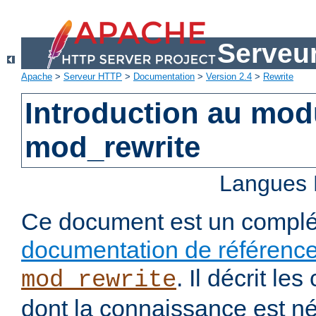
Serveu
Apache
>
Serveur HTTP
>
Documentation
>
Version 2.4
>
Rewrite
Introduction au mo
mod_rewrite
Langues 
Ce document est un complé
documentation de référenc
. Il décrit l
mod_rewrite
dont la connaissance est n