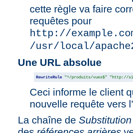
cette règle va faire co
requêtes pour
http://example.co
/usr/local/apache
Une URL absolue
RewriteRule
"^/produits/vues$"
"http://s
Ceci informe le client qu
nouvelle requête vers l
La chaîne de
Substitution
des
références arrières
ve