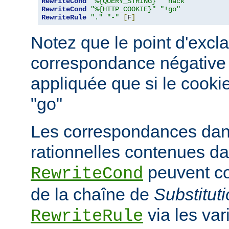
RewriteCond
"%{QUERY_STRING}"
"hack"
RewriteCond
"%{HTTP_COOKIE}"
"!go"
RewriteRule
"."
"-"
[
F
]
Notez que le point d'excl
correspondance négative ; 
appliquée que si le cooki
"go"
Les correspondances dan
rationnelles contenues da
peuvent co
RewriteCond
de la chaîne de
Substitut
via les va
RewriteRule