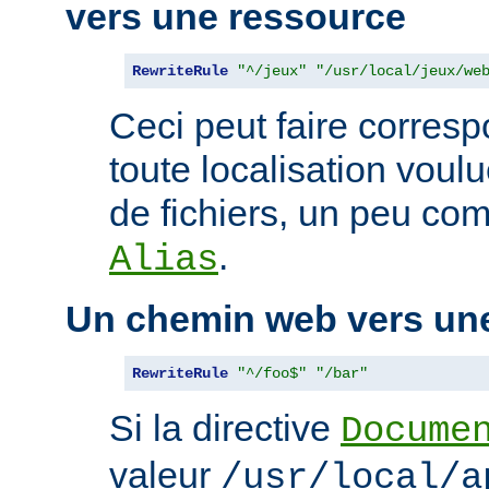
vers une ressource
RewriteRule
"^/jeux"
"/usr/local/jeux/we
Ceci peut faire corres
toute localisation voul
de fichiers, un peu com
.
Alias
Un chemin web vers un
RewriteRule
"^/foo$"
"/bar"
Si la directive
Docume
valeur
/usr/local/a