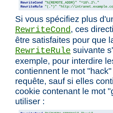
RewriteCond
"%{REMOTE_ADDR}"
"^10\.2\."
RewriteRule
"(.*)"
"http://intranet.example.c
Si vous spécifiez plus d'u
, ces direc
RewriteCond
être satisfaites pour que l
suivante s
RewriteRule
exemple, pour interdire le
contiennent le mot "hack"
requête, sauf si elles con
cookie contenant le mot 
utiliser :