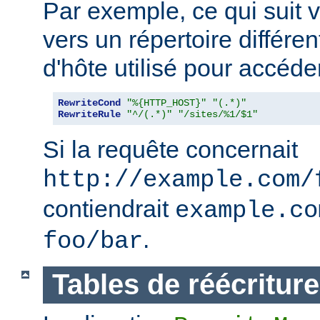
Par exemple, ce qui suit v
vers un répertoire différe
d'hôte utilisé pour accéder
RewriteCond
"%{HTTP_HOST}"
"(.*)"
RewriteRule
"^/(.*)"
"/sites/%1/$1"
Si la requête concernait
http://example.com/
contiendrait
example.co
.
foo/bar
Tables de réécriture