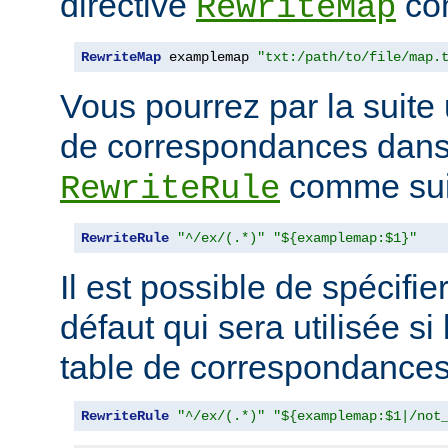
directive
com
RewriteMap
RewriteMap
 examplemap 
"txt:/path/to/file/map.
Vous pourrez par la suite u
de correspondances dans 
comme suit
RewriteRule
RewriteRule
"^/ex/(.*)"
"${examplemap:$1}"
Il est possible de spécifie
défaut qui sera utilisée si
table de correspondances 
RewriteRule
"^/ex/(.*)"
"${examplemap:$1|/not