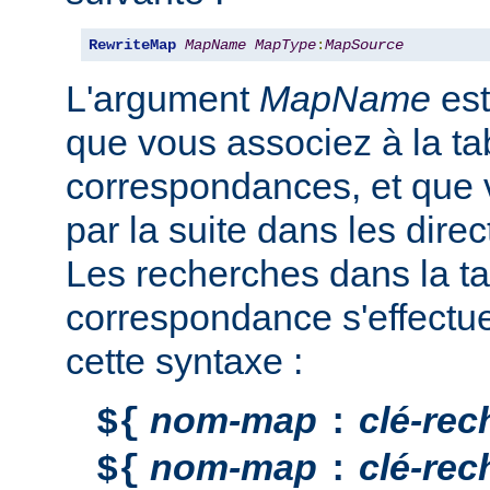
RewriteMap
MapName
MapType
:
MapSource
L'argument
MapName
est
que vous associez à la ta
correspondances, et que v
par la suite dans les direc
Les recherches dans la ta
correspondance s'effectu
cette syntaxe :
nom-map
clé-rec
${
:
nom-map
clé-rec
${
: