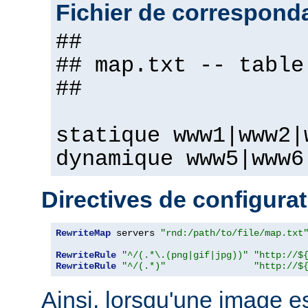
Fichier de correspond
##
## map.txt -- table
##
statique www1|www2|
dynamique www5|www6
Directives de configura
RewriteMap
 servers 
"rnd:/path/to/file/map.txt
RewriteRule
"^/(.*\.(png|gif|jpg))"
"http://$
RewriteRule
"^/(.*)"
"http://$
Ainsi, lorsqu'une image 