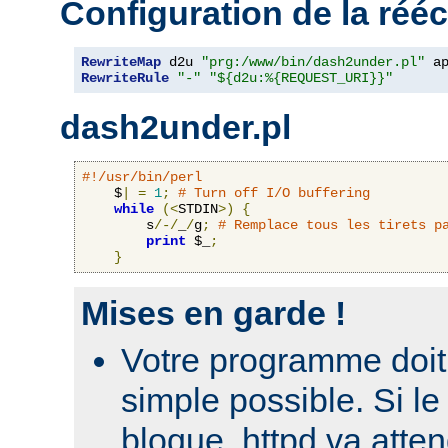
Configuration de la rééc
RewriteMap
 d2u 
"prg:/www/bin/dash2under.pl"
 a
RewriteRule
"-"
"${d2u:%{REQUEST_URI}}"
dash2under.pl
#!/usr/bin/perl
    $
|
=
1
;
# Turn off I/O buffering
while
(<
STDIN
>)
{
        s
/-/
_
/
g
;
# Remplace tous les tirets p
print
 $_
;
}
Mises en garde !
Votre programme doit 
simple possible. Si 
bloque, httpd va atte