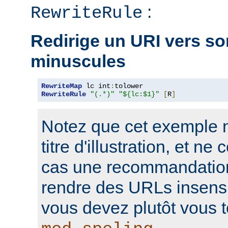
:
RewriteRule
Redirige un URI vers so
minuscules
RewriteMap
 lc int
:
RewriteRule
"(.*)"
"${lc:$1}"
[
R
]
Notez que cet exemple n'
titre d'illustration, et n
cas une recommandation
rendre des URLs insensi
vous devez plutôt vous t