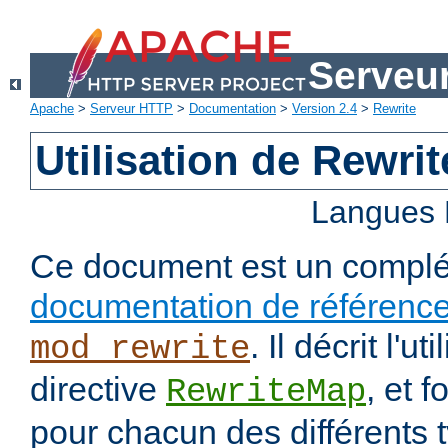
Serveu
Apache
>
Serveur HTTP
>
Documentation
>
Version 2.4
>
Rewrite
Utilisation de Rewri
Langues 
Ce document est un complé
documentation de référenc
. Il décrit l'ut
mod_rewrite
directive
, et 
RewriteMap
pour chacun des différents 