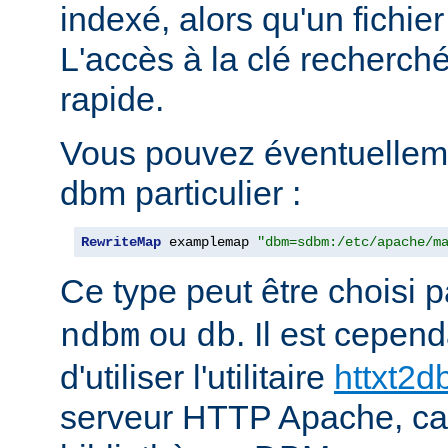
indexé, alors qu'un fichier
L'accès à la clé recherch
rapide.
Vous pouvez éventuelleme
dbm particulier :
RewriteMap
 examplemap 
"dbm=sdbm:/etc/apache/m
Ce type peut être choisi 
ou
. Il est cepe
ndbm
db
d'utiliser l'utilitaire
httxt2
serveur HTTP Apache, car i