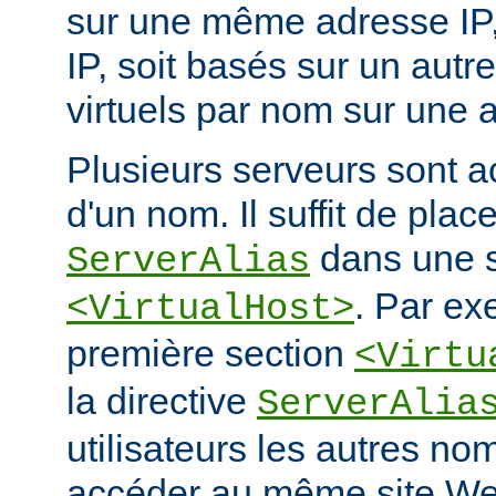
sur une même adresse IP, e
IP, soit basés sur un autr
virtuels par nom sur une a
Plusieurs serveurs sont a
d'un nom. Il suffit de place
dans une s
ServerAlias
. Par ex
<VirtualHost>
première section
<Virtu
la directive
ServerAlia
utilisateurs les autres n
accéder au même site We