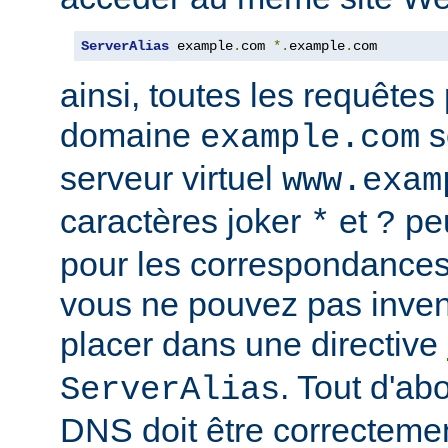
ServerAlias
 example
.
com 
*.
example
.
com
ainsi, toutes les requêtes
domaine
s
example.com
serveur virtuel
www.exam
caractères joker
et
peu
*
?
pour les correspondances
vous ne pouvez pas inven
placer dans une directive
. Tout d'ab
ServerAlias
DNS doit être correctemen