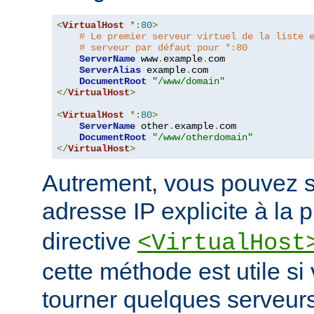
<
VirtualHost
*:
80
>
# Le premier serveur virtuel de la liste 
# serveur par défaut pour *:80
ServerName
 www
.
example
.
com

ServerAlias
 example
.
com

DocumentRoot
"/www/domain"
</
VirtualHost
>
<
VirtualHost
*:
80
>
ServerName
 other
.
example
.
com

DocumentRoot
"/www/otherdomain"
</
VirtualHost
>
Autrement, vous pouvez s
adresse IP explicite à la 
directive
<VirtualHost
cette méthode est utile si
tourner quelques serveurs