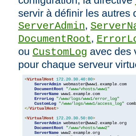
servir à définir les autres 
,
ServerAdmin
ServerN
,
DocumentRoot
ErrorL
ou
avec des v
CustomLog
pour chaque serveur virtu
<
VirtualHost
172.20
.
30.40
:
80
>
ServerAdmin
 webmaster@www1
.
example
.
com

DocumentRoot
"/www/vhosts/www1"
ServerName
 www1
.
example
.
com

ErrorLog
"/www/logs/www1/error_log"
CustomLog
"/www/logs/www1/access_log"
</
VirtualHost
>
<
VirtualHost
172.20
.
30.50
:
80
>
ServerAdmin
 webmaster@www2
.
example
.
org

DocumentRoot
"/www/vhosts/www2"
ServerName
 www2
.
example
.
org
