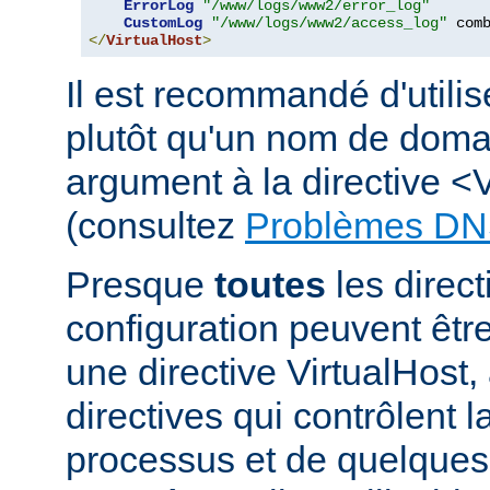
ErrorLog
"/www/logs/www2/error_log"
CustomLog
"/www/logs/www2/access_log"
</
VirtualHost
>
Il est recommandé d'utili
plutôt qu'un nom de dom
argument à la directive <
(consultez
Problèmes DN
Presque
toutes
les direct
configuration peuvent êt
une directive VirtualHost,
directives qui contrôlent l
processus et de quelques