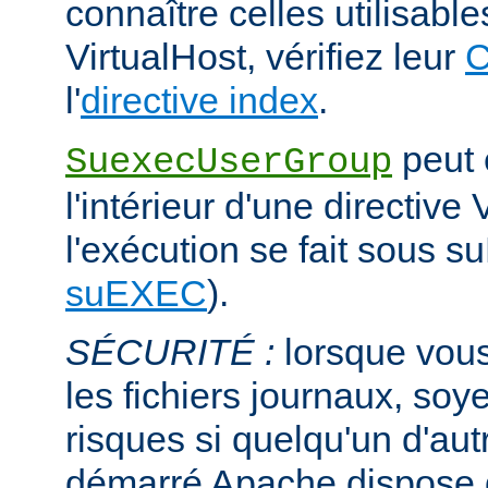
connaître celles utilisabl
VirtualHost, vérifiez leur
C
l'
directive index
.
peut ê
SuexecUserGroup
l'intérieur d'une directive 
l'exécution se fait sous s
suEXEC
).
SÉCURITÉ :
lorsque vous
les fichiers journaux, soye
risques si quelqu'un d'aut
démarré Apache dispose de