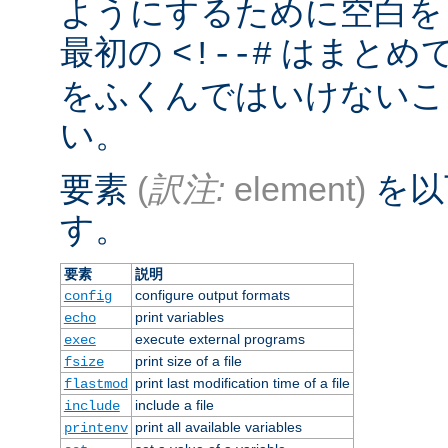
ようにするために空白を
最初の
はまとめ
<!--#
をふくんではいけないこ
い。
要素
(
訳注:
element)
を以
す。
要素
説明
configure output formats
config
print variables
echo
execute external programs
exec
print size of a file
fsize
print last modification time of a file
flastmod
include a file
include
print all available variables
printenv