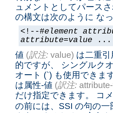
ュメントとしてパースさ
の構文は次のように なっ
<!--#
element
attrib
attribute
=
value
...
値
(
訳注:
value)
は二重引
的ですが、 シングルクオー
オート (`) も使用でき
は属性-値
(
訳注:
attribute
だけ指定できます。 コメ
の前には、SSI の句の