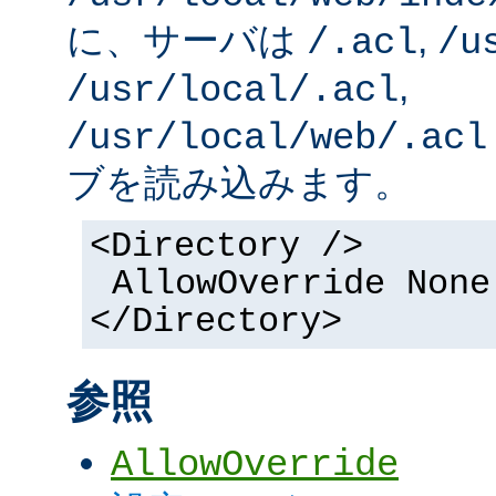
に、サーバは
,
/.acl
/u
,
/usr/local/.acl
/usr/local/web/.acl
ブを読み込みます。
<Directory />
AllowOverride None
</Directory>
参照
AllowOverride