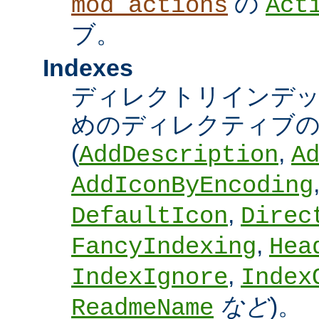
の
mod_actions
Act
ブ。
Indexes
ディレクトリインデ
めのディレクティブの
(
,
AddDescription
A
AddIconByEncoding
,
DefaultIcon
Direc
,
FancyIndexing
Hea
,
IndexIgnore
Index
など
)。
ReadmeName