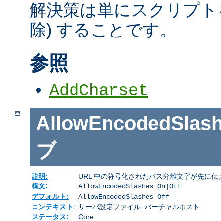
解決策は単にスクリプトを
除) することです。
参照
AddCharset
AllowEncodedSlas
ブ
説明:
URL 中の符号化されたパス分離文字が先に
構文:
AllowEncodedSlashes On|Off
デフォルト:
AllowEncodedSlashes Off
コンテキスト:
サーバ設定ファイル, バーチャルホスト
ステータス:
Core