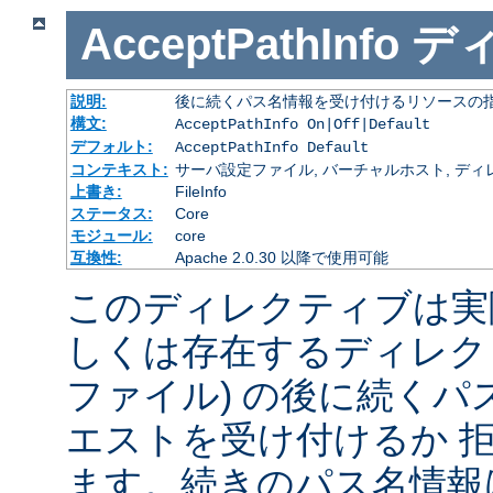
AcceptPathInfo
デ
説明:
後に続くパス名情報を受け付けるリソースの
構文:
AcceptPathInfo On|Off|Default
デフォルト:
AcceptPathInfo Default
コンテキスト:
サーバ設定ファイル, バーチャルホスト, ディレクトリ
上書き:
FileInfo
ステータス:
Core
モジュール:
core
互換性:
Apache 2.0.30 以降で使用可能
このディレクティブは実
しくは存在するディレク
ファイル) の後に続く
エストを受け付けるか 
ます。続きのパス名情報