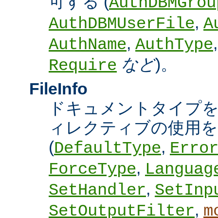
可する (
AuthDBMGrou
,
AuthDBMUserFile
A
,
AuthName
AuthType
など
)。
Require
FileInfo
ドキュメントタイプ
ィレクティブの使用を
(
,
DefaultType
Erro
,
ForceType
Languag
,
SetHandler
SetInp
,
SetOutputFilter
m