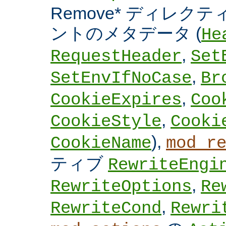
Remove* ディレクテ
ントのメタデータ (
He
,
RequestHeader
Set
,
SetEnvIfNoCase
Br
,
CookieExpires
Coo
,
CookieStyle
Cooki
),
CookieName
mod_r
ティブ
RewriteEngi
,
RewriteOptions
Re
,
RewriteCond
Rewri