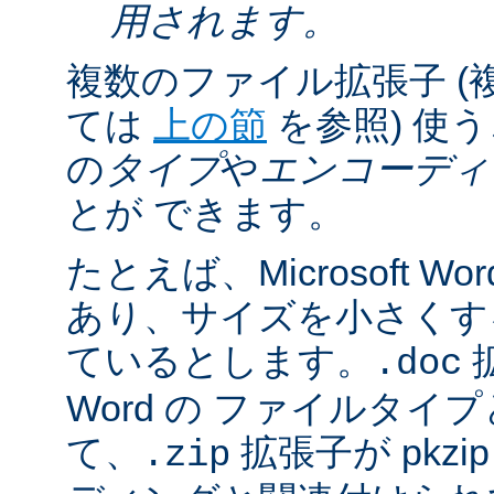
用されます。
複数のファイル拡張子 (
ては
上の節
を参照) 使
の
タイプ
や
エンコーディ
とが できます。
たとえば、Microsoft 
あり、サイズを小さくするた
ているとします。
拡
.doc
Word の ファイルタ
て、
拡張子が pkz
.zip