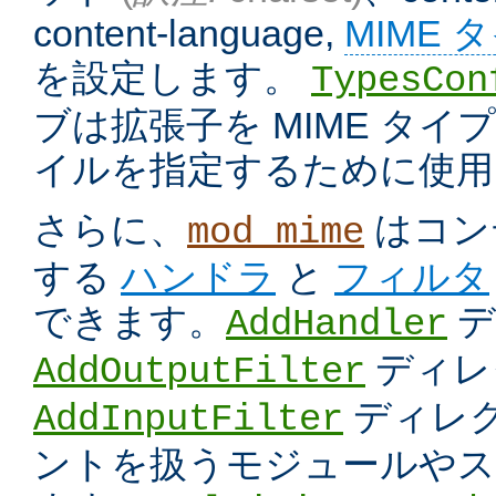
content-language,
MIME 
を設定します。
TypesCon
ブは拡張子を MIME タ
イルを指定するために使用
さらに、
はコン
mod_mime
する
ハンドラ
と
フィルタ
できます。
デ
AddHandler
ディレ
AddOutputFilter
ディレク
AddInputFilter
ントを扱うモジュールやス