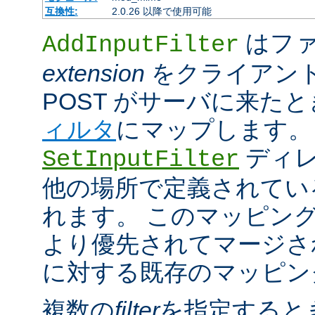
互換性:
2.0.26 以降で使用可能
はファ
AddInputFilter
extension
をクライアン
POST がサーバに来た
ィルタ
にマップします。
ディレ
SetInputFilter
他の場所で定義されてい
れます。 このマッピン
より優先されてマージさ
に対する既存のマッピン
複数の
filter
を指定すると