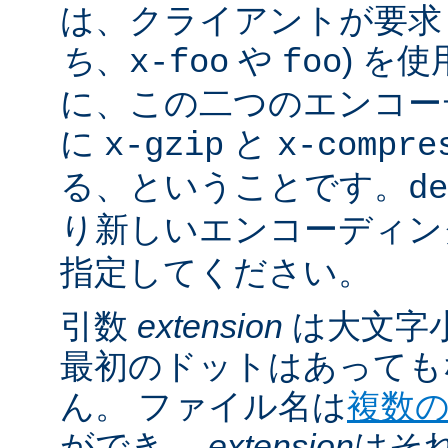
は、クライアントが要求し
ち
、
や
) を
x-foo
foo
に、この二つのエンコー
に
と
x-gzip
x-compre
る、ということです。
de
り新しいエンコーディン
指定してください。
引数
extension
は大文字
最初のドットはあっても
ん。 ファイル名は
複数
ができ、
extension
はそ