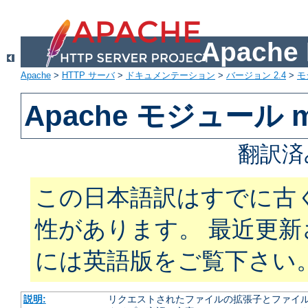
Apach
Apache
>
HTTP サーバ
>
ドキュメンテーション
>
バージョン 2.4
>
モ
Apache モジュール m
翻訳済
この日本語訳はすでに古
性があります。 最近更
には英語版をご覧下さい
説明:
リクエストされたファイルの拡張子とファイルの振