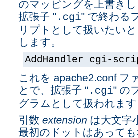
のマッピングを上書きし
拡張子 "
" で終わる
.cgi
リプトとして扱いたいと
します。
AddHandler cgi-scri
これを apache2.con
とで、拡張子 "
" の
.cgi
グラムとして扱われます
引数
extension
は大文字
最初のドットはあっても