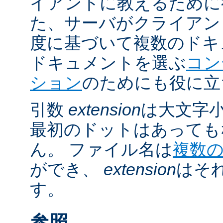
イアントに教えるために
た、サーバがクライアントの 
度に基づいて複数のドキ
ドキュメントを選ぶ
コン
ション
のためにも役に立
引数
extension
は大文字
最初のドットはあっても
ん。 ファイル名は
複数
ができ、
extension
はそ
す。
参照