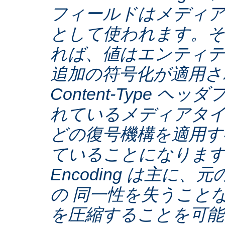
フィールドはメディア
として使われます。そ
れば、値はエンティテ
追加の符号化が適用さ
Content-Type ヘ
れているメディアタ
どの復号機構を適用す
ていることになります。C
Encoding は主に
の 同一性を失うこと
を圧縮することを可能