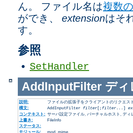
ん。 ファイル名は
複数
ができ、
extension
はそ
す。
参照
SetHandler
AddInputFilter
ディ
説明:
ファイルの拡張子をクライアントのリクエスト
構文:
AddInputFilter
filter
[;
filter
...]
ex
コンテキスト:
サーバ設定ファイル, バーチャルホスト, ディレクトリ
上書き:
FileInfo
ステータス:
モジュール:
mod_mime