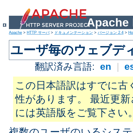
Apach
Apache
>
HTTP サーバ
>
ドキュメンテーション
>
バージョン 2.4
>
H
ユーザ毎のウェブデ
翻訳済み言語:
en
|
e
この日本語訳はすでに古
性があります。 最近更
には英語版をご覧下さい
複数のユーザのいるシステ