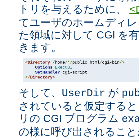
トリを与えるために、
<
てユーザのホームディレ
た領域に対して CGI を
きます。
<
Directory
/
home
/*/
public_html
/
cgi-bin
/>
Options
ExecCGI
SetHandler
</
Directory
>
そして、
が
UserDir
pu
されていると仮定すると
リの CGI プログラム
ex
の様に呼び出されること