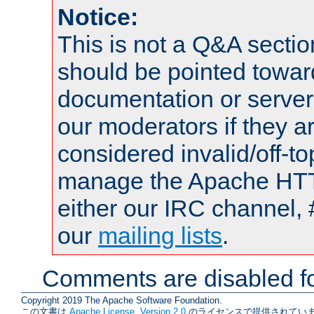
Notice:
This is not a Q&A sect
should be pointed towar
documentation or serve
our moderators if they a
considered invalid/off-t
manage the Apache HTTP
either our IRC channel, 
our
mailing lists
.
Comments are disabled fo
Copyright 2019 The Apache Software Foundation.
この文書は
Apache License, Version 2.0
のライセンスで提供されていま