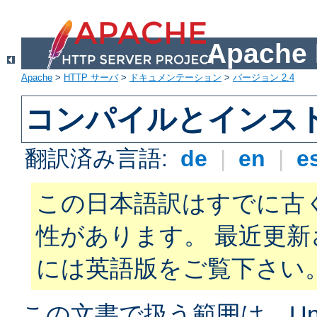
Apach
Apache
>
HTTP サーバ
>
ドキュメンテーション
>
バージョン 2.4
コンパイルとインス
翻訳済み言語:
de
|
en
|
e
この日本語訳はすでに古
性があります。 最近更
には英語版をご覧下さい
この文書で扱う範囲は、Unix