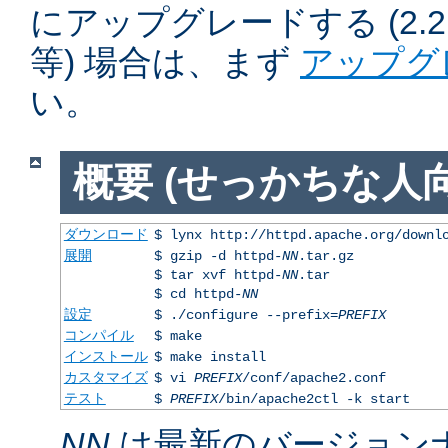
にアップグレードする (2.2.50
等) 場合は、まず
アップグ
い。
概要 (せっかちな人向
ダウンロード
$ lynx http://httpd.apache.org/downl
展開
$ gzip -d httpd-
NN
.tar.gz
$ tar xvf httpd-
NN
.tar
$ cd httpd-
NN
設定
$ ./configure --prefix=
PREFIX
コンパイル
$ make
インストール
$ make install
カスタマイズ
$ vi
PREFIX
/conf/apache2.conf
テスト
$
PREFIX
/bin/apache2ctl -k start
NN
は最新のバージョン