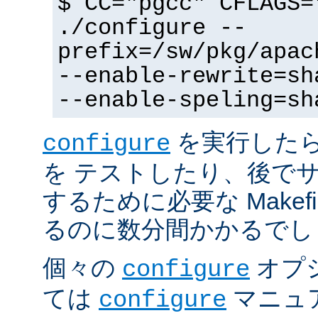
$ CC="pgcc" CFLAGS=
./configure --
prefix=/sw/pkg/apac
--enable-rewrite=sh
--enable-speling=sh
を実行した
configure
を テストしたり、後で
するために必要な Makef
るのに数分間かかるでし
個々の
オプ
configure
ては
マニュ
configure