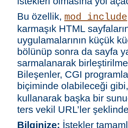
istekleri olmasına yol açac
Bu özellik,
mod_include
karmaşık HTML sayfaların
uygulamalarının küçük kü
bölünüp sonra da sayfa yap
sarmalanarak birleştirilm
Bileşenler, CGI programları
biçiminde olabileceği gibi
kullanarak başka bir sun
ters vekil URL’ler şeklinde 
Bilginize:
İstekler tamam