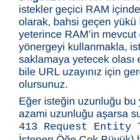
istekler geçici RAM içinde b
olarak, bahsi geçen yükü 
yeterince RAM’in mevcut 
yönergeyi kullanmakla, is
saklamaya yetecek olası 
bile URL uzayınız için ger
olursunuz.
Eğer isteğin uzunluğu bu 
azami uzunluğu aşarsa su
413 Request Entity 
İstenen Öğe Çok Büyük) h