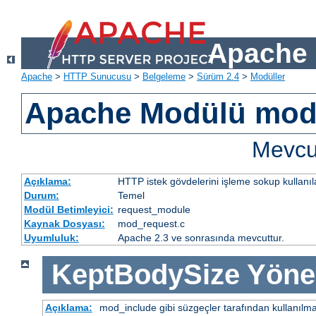
Apache 
Apache
>
HTTP Sunucusu
>
Belgeleme
>
Sürüm 2.4
>
Modüller
Apache Modülü mod
Mevcut
Açıklama:
HTTP istek gövdelerini işleme sokup kullanıla
Durum:
Temel
Modül Betimleyici:
request_module
Kaynak Dosyası:
mod_request.c
Uyumluluk:
Apache 2.3 ve sonrasında mevcuttur.
KeptBodySize
Yöne
Açıklama:
mod_include gibi süzgeçler tarafından kullanılma 