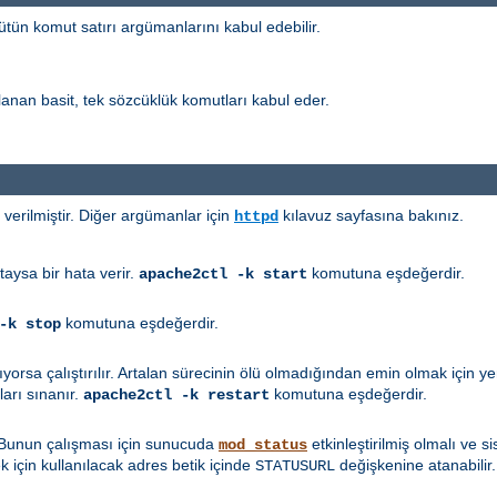
tün komut satırı argümanlarını kabul edebilir.
nan basit, tek sözcüklük komutları kabul eder.
erilmiştir. Diğer argümanlar için
kılavuz sayfasına bakınız.
httpd
taysa bir hata verir.
komutuna eşdeğerdir.
apache2ctl -k start
komutuna eşdeğerdir.
-k stop
mıyorsa çalıştırılır. Artalan sürecinin ölü olmadığından emin olmak için
arı sınanır.
komutuna eşdeğerdir.
apache2ctl -k restart
 Bunun çalışması için sunucuda
etkinleştirilmiş olmalı ve 
mod_status
 için kullanılacak adres betik içinde
değişkenine atanabilir.
STATUSURL