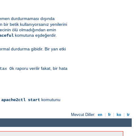
i hemen durdurmaması dışında
bir betik kullanıyorsanız yenilerini
recinin ölü olmadığından emin
komutuna eşdeğerdir.
aceful
al durdurma gibidir. Bir yan etki
raporu verilir fakat, bir hata
tax Ok
l
komutunu
apache2ctl start
Mevcut Diller:
en
|
fr
|
ko
|
tr