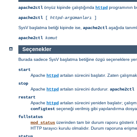
önyüz kipinde çalıştığında
programının bü
apache2ctl
httpd
apache2ctl
[
httpd-argümanları
]
SysV başlatma betiği kipinde ise,
aşağıda tanımla
apache2ctl
apache2ctl
komut
Seçenekler
Burada sadece SysV başlatma betiğine özgü seçeneklere yer v
start
Apache
artalan sürecini başlatır. Zaten çalışmak
httpd
stop
Apache
artalan sürecini durdurur.
httpd
apache2ctl 
restart
Apache
artalan sürecini yeniden başlatır; çalış
httpd
seçeneği verilmiş gibi yapılandırma dosyal
configtest
fullstatus
üzerinden tam bir durum raporu gösterir.
mod_status
HTTP tarayıcı kurulu olmalıdır. Durum raporuna erişmek
status