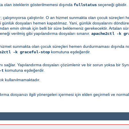
a olan isteklerin gösterilmemesi dışında
seçeneği gibidir.
fullstatus
r; çalışmıyorsa çalıştırılır. O an hizmet sunmakta olan çocuk süreçler
ki günlük dosyaları hemen kapatılmaz. Yani, günlük dosyalarını döndüren 
n emin olmak için belli bir süre beklemeniz gerekecektir. Artalan sü
neği verilmiş gibi yapılandırma dosyaları sınanır.
apache2ctl -k gr
hizmet sunmakta olan çocuk süreçleri hemen durdurmaması dışında norm
komutuna eşdeğerdir.
e2ctl -k graceful-stop
ı sağlar. Yapılandırma dosyaları çözümlenir ve bir sorun yoksa bir
Syn
komutuna eşdeğerdir.
-t
tık kullanılmamaktadır.
rma dosyanızı ilgili yönergeleri içermesi için elden geçirmeli ve norma