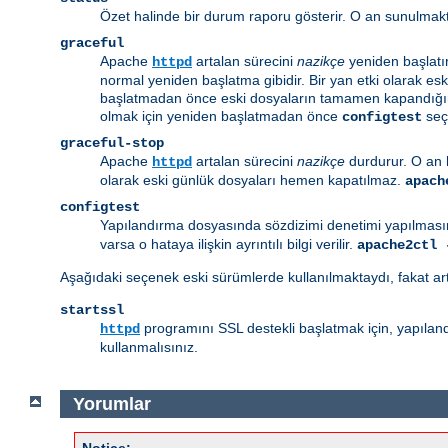
Özet halinde bir durum raporu gösterir. O an sunulmakt
graceful
Apache
artalan sürecini
nazikçe
yeniden başlatı
httpd
normal yeniden başlatma gibidir. Bir yan etki olarak es
başlatmadan önce eski dosyaların tamamen kapandığında
olmak için yeniden başlatmadan önce
seçe
configtest
graceful-stop
Apache
artalan sürecini
nazikçe
durdurur. O an 
httpd
olarak eski günlük dosyaları hemen kapatılmaz.
apach
configtest
Yapılandırma dosyasında sözdizimi denetimi yapılmasın
varsa o hataya ilişkin ayrıntılı bilgi verilir.
apache2ctl 
Aşağıdaki seçenek eski sürümlerde kullanılmaktaydı, fakat ar
startssl
programını SSL destekli başlatmak için, yapılandı
httpd
kullanmalısınız.
Yorumlar