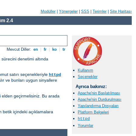
Modüller
|
Yönergeler
|
SSS
|
Terimler
|
Site Haritası
m 2.4
Mevcut Diller:
en
|
fr
|
ko
|
tr
 sürecini denetimi altında
Kullanım
komut satırı seçenekleriyle
httpd
Seçenekler
lır ve bunları uygun sinyallere
Ayrıca bakınız:
Apache'nin Başlatılması
i elden geçirmelisiniz. Bu arada
Apache'nin Durdurulması
Yapılandırma Dosyaları
n betik içindeki açıklamalara
Platform Belgeleri
httpd
Yorumlar