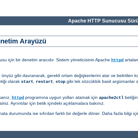
Apache HTTP Sunucusu Sürü
enetim Arayüzü
u için bir denetim aracıdır. Sistem yöneticisinin Apache
artalan
httpd
r önyüz gibi davranarak, gerekli ortam değişkenlerini atar ve belirtilen 
tiği olarak
,
,
gibi tek sözcüklük basit argümanlar a
start
restart
stop
sanız,
programına uygun yolları atamak için
betiğin
httpd
apache2ctl
iniz. Ayrıntılar için betik içindeki açıklamalara bakınız.
ata durumunda ise sıfırdan farklı bir değerle döner. Daha fazla bilgi içi