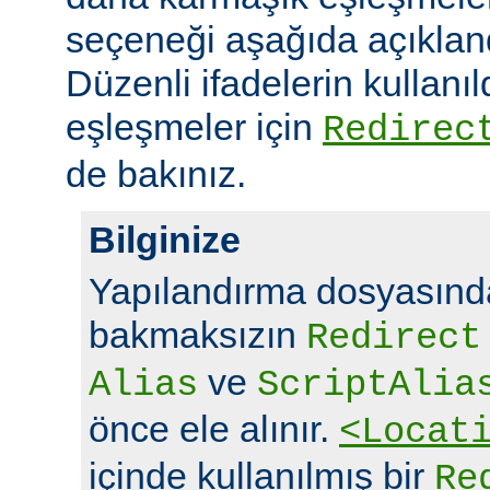
seçeneği aşağıda açıklandı
Düzenli ifadelerin kullanı
eşleşmeler için
Redirec
de bakınız.
Bilginize
Yapılandırma dosyasında
bakmaksızın
Redirect
ve
Alias
ScriptAlia
önce ele alınır.
<Locat
içinde kullanılmış bir
Re