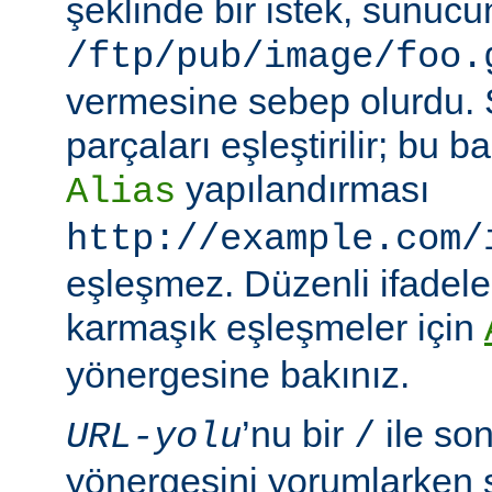
şeklinde bir istek, sunuc
/ftp/pub/image/foo.
vermesine sebep olurdu.
parçaları eşleştirilir; bu
yapılandırması
Alias
http://example.com/
eşleşmez. Düzenli ifadeler
karmaşık eşleşmeler için
yönergesine bakınız.
’nu bir
ile so
URL-yolu
/
yönergesini yorumlarken