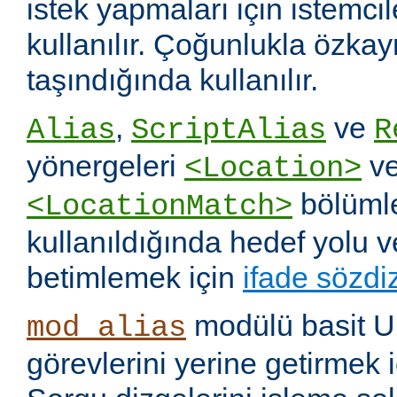
istek yapmaları için istemci
kullanılır. Çoğunlukla özka
taşındığında kullanılır.
,
ve
Alias
ScriptAlias
R
yönergeleri
v
<Location>
bölümle
<LocationMatch>
kullanıldığında hedef yolu 
betimlemek için
ifade sözdi
modülü basit U
mod_alias
görevlerini yerine getirmek i