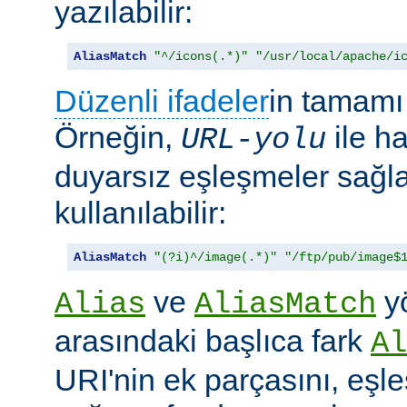
yazılabilir:
AliasMatch
"^/icons(.*)"
"/usr/local/apache/i
Düzenli ifadeler
in tamamı 
Örneğin,
ile h
URL-yolu
duyarsız eşleşmeler sağl
kullanılabilir:
AliasMatch
"(?i)^/image(.*)"
"/ftp/pub/image$
ve
yö
Alias
AliasMatch
arasındaki başlıca fark
Al
URI'nin ek parçasını, eşl