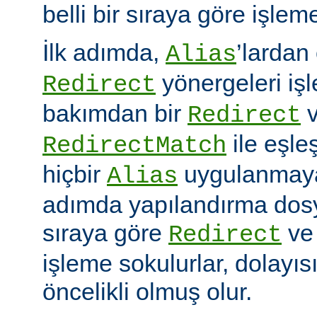
belli bir sıraya göre işlem
İlk adımda,
’lardan
Alias
yönergeleri iş
Redirect
bakımdan bir
v
Redirect
ile eşleş
RedirectMatch
hiçbir
uygulanmayac
Alias
adımda yapılandırma dosy
sıraya göre
v
Redirect
işleme sokulurlar, dolayıs
öncelikli olmuş olur.