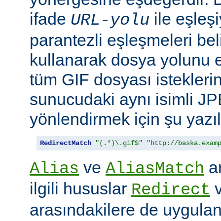
ifade
ile eşleş
URL-yolu
parantezli eşleşmeleri bel
kullanarak dosya yolunu e
tüm GIF dosyası isteklerin
sunucudaki aynı isimli J
yönlendirmek için şu yazıla
RedirectMatch
"(.*)\.gif$"
"http://baska.exam
ve
ar
Alias
AliasMatch
ilgili hususlar
Redirect
arasındakilere de uygulanır