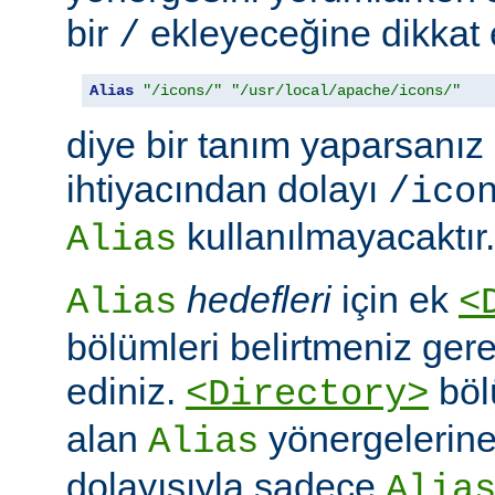
bir
ekleyeceğine dikkat e
/
Alias
"/icons/"
"/usr/local/apache/icons/"
diye bir tanım yaparsanız
ihtiyacından dolayı
/ico
kullanılmayacaktır.
Alias
hedefleri
için ek
Alias
<
bölümleri belirtmeniz ger
ediniz.
böl
<Directory>
alan
yönergelerine ö
Alias
dolayısıyla sadece
Alia