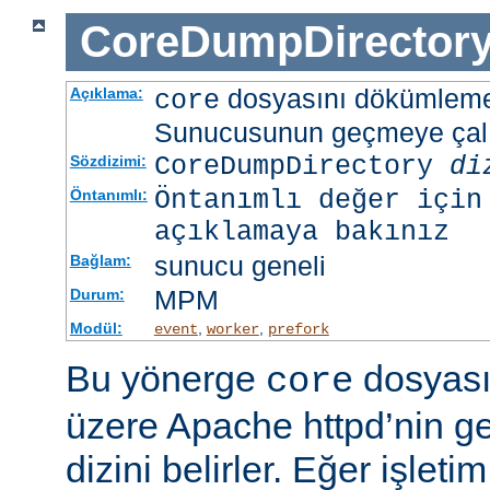
CoreDumpDirector
dosyasını dökümlem
Açıklama:
core
Sunucusunun geçmeye çalış
CoreDumpDirectory
di
Sözdizimi:
Öntanımlı değer için
Öntanımlı:
açıklamaya bakınız
sunucu geneli
Bağlam:
MPM
Durum:
Modül:
,
,
event
worker
prefork
Bu yönerge
dosyası
core
üzere Apache httpd’nin g
dizini belirler. Eğer işlet