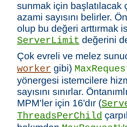
sunmak için başlatılacak 
azami sayısını belirler. Ö
olup bu değeri arttırmak i
değerini de
ServerLimit
Çok evreli ve melez sunuc
gibi)
worker
MaxReques
yönergesi istemcilere hiz
sayısını sınırlar. Öntanım
MPM’ler için 16'dır (
Serv
çarpıl
ThreadsPerChild