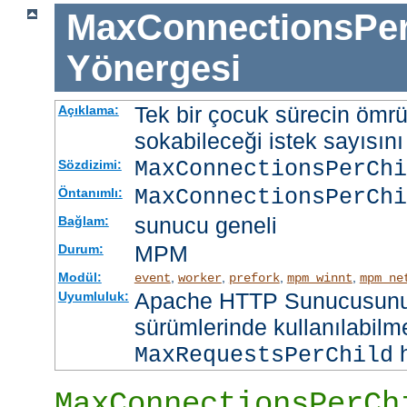
MaxConnectionsPer
Yönergesi
Tek bir çocuk sürecin ömr
Açıklama:
sokabileceği istek sayısını 
MaxConnectionsPerCh
Sözdizimi:
MaxConnectionsPerChi
Öntanımlı:
sunucu geneli
Bağlam:
MPM
Durum:
Modül:
,
,
,
,
event
worker
prefork
mpm_winnt
mpm_ne
Apache HTTP Sunucusunun
Uyumluluk:
sürümlerinde kullanılabilme
h
MaxRequestsPerChild
MaxConnectionsPerCh