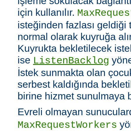
işleme sokulacak bağlantı
için kullanılır.
MaxReques
isteğinden fazlası geldiği 
normal olarak kuyruğa alını
Kuyrukta bekletilecek iste
ise
yöner
ListenBacklog
İstek sunmakta olan çocuk
serbest kaldığında bekleti
birine hizmet sunulmaya b
Evreli olmayan sunucular
yön
MaxRequestWorkers