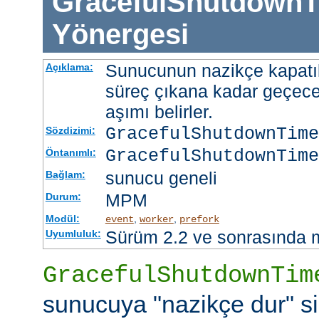
GracefulShutdownT
Yönergesi
Sunucunun nazikçe kapatı
Açıklama:
süreç çıkana kadar geçece
aşımı belirler.
GracefulShutdownTim
Sözdizimi:
GracefulShutdownTime
Öntanımlı:
sunucu geneli
Bağlam:
MPM
Durum:
Modül:
,
,
event
worker
prefork
Sürüm 2.2 ve sonrasında 
Uyumluluk:
GracefulShutdownTim
sunucuya "nazikçe dur" si