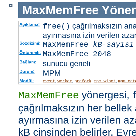
MaxMemFree
Yöner
çağrılmaksızın ana 
Açıklama:
free()
ayırmasına izin verilen azam
MaxMemFree
kB-sayısı
Sözdizimi:
MaxMemFree 2048
Öntanımlı:
sunucu geneli
Bağlam:
MPM
Durum:
Modül:
,
,
,
,
event
worker
prefork
mpm_winnt
mpm_net
yönergesi,
MaxMemFree
çağrılmaksızın her bellek 
ayırmasına izin verilen az
kB cinsinden belirler. Evr