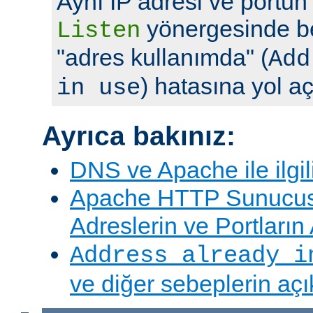
Aynı IP adresi ve portun
yönergesinde bel
Listen
"adres kullanımda" (
Add
) hatasına yol aç
in use
Ayrıca bakınız:
DNS ve Apache ile ilgil
Apache HTTP Sunucus
Adreslerin ve Portları
Address already i
ve diğer sebeplerin aç