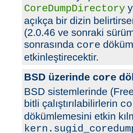
y
CoreDumpDirectory
açıkça bir dizin belirtir
(2.0.46 ve sonraki sürüml
sonrasında
döküml
core
etkinleştirecektir.
BSD üzerinde
dö
core
BSD sistemlerinde (Free
bitli çalıştırılabilirlerin
co
dökümlemesini etkin kıl
kern.sugid_coredum