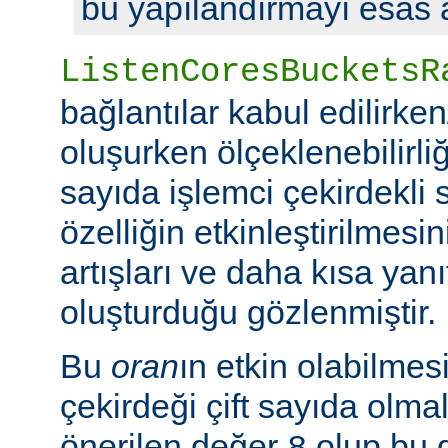
bu yapılandırmayı esas a
ListenCoresBucketsR
bağlantılar kabul edilirke
oluşurken ölçeklenebilirliği
sayıda işlemci çekirdekli 
özelliğin etkinleştirilmes
artışları ve daha kısa yanı
oluşturduğu gözlenmiştir.
Bu
oran
ın etkin olabilmesi
çekirdeği çift sayıda olmal
önerilen değer
olup bu 