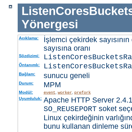
ListenCoresBucket
Yönergesi
İşlemci çekirdek sayısının 
Açıklama:
sayısına oranı
ListenCoresBucketsR
Sözdizimi:
ListenCoresBucketsRa
Öntanımlı:
sunucu geneli
Bağlam:
MPM
Durum:
Modül:
,
,
event
worker
prefork
Apache HTTP Server 2.4.1
Uyumluluk:
soket seçe
SO_REUSEPORT
Linux çekirdeğinin varlığın
bunu kullanan dinleme süre