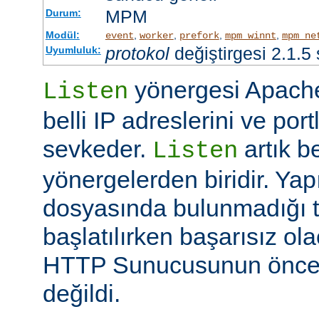
MPM
Durum:
Modül:
,
,
,
,
event
worker
prefork
mpm_winnt
mpm_ne
protokol
değiştirgesi 2.1.5
Uyumluluk:
yönergesi Apache
Listen
belli IP adreslerini ve por
sevkeder.
artık be
Listen
yönergelerden biridir. Ya
dosyasında bulunmadığı 
başlatılırken başarısız ol
HTTP Sunucusunun öncek
değildi.