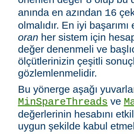
8
anında en azından
çeki
16
olmalıdır. En iyi başarım
oran
her sistem için hesa
değer denenmeli ve başlı
ölçütlerinizin çeşitli sonuçl
gözlemlenmelidir.
Bu yönerge aşağı yuvarl
ve
MinSpareThreads
M
değerlerinin hesabını etkil
uygun şekilde kabul etme