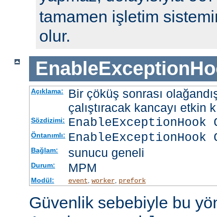
tamamen işletim sistemin
olur.
EnableExceptionHo
Bir çöküş sonrası olağandışı
Açıklama:
çalıştıracak kancayı etkin kı
EnableExceptionHook 
Sözdizimi:
EnableExceptionHook 
Öntanımlı:
sunucu geneli
Bağlam:
MPM
Durum:
Modül:
,
,
event
worker
prefork
Güvenlik sebebiyle bu y