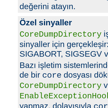
değerini atayın.
Özel sinyaller
i
CoreDumpDirectory
sinyaller için gerçekleş
SIGABORT, SIGSEGV v
Bazı işletim sistemlerin
de bir
dosyası dök
core
v
CoreDumpDirectory
EnableExceptionHoo
yapmaz, dolayısıyla
cor