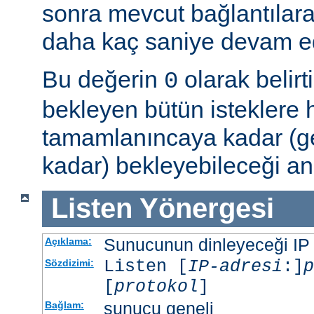
sonra mevcut bağlantılar
daha kaç saniye devam ede
Bu değerin
olarak belir
0
bekleyen bütün isteklere
tamamlanıncaya kadar (g
kadar) bekleyebileceği an
Listen
Yönergesi
Sunucunun dinleyeceği IP ad
Açıklama:
Listen [
IP-adresi
:]
p
Sözdizimi:
[
protokol
]
sunucu geneli
Bağlam: