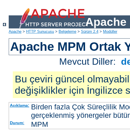
Apache 
Apache
>
HTTP Sunucusu
>
Belgeleme
>
Sürüm 2.4
>
Modüller
Apache MPM Ortak Y
Mevcut Diller:
d
Bu çeviri güncel olmayabil
değişiklikler için İngilizce
Birden fazla Çok Süreçlilik M
Açıklama:
gerçeklenmiş yönergeler bütü
MPM
Durum: