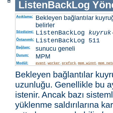
ListenBackLog
Yön
Bekleyen bağlantılar kuyr
Açıklama:
belirler
ListenBackLog
kuyruk
Sözdizimi:
ListenBackLog 511
Öntanımlı:
sunucu geneli
Bağlam:
MPM
Durum:
Modül:
,
,
,
,
event
worker
prefork
mpm_winnt
mpm_net
Bekleyen bağlantılar kuy
uzunluğu. Genellikle bu a
istenir. Ancak bazı sist
yüklenme saldırılarına ka