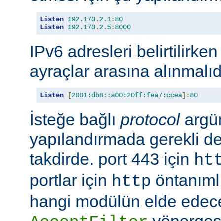
Listen
192.170
.
2.1
:
80
Listen
192.170
.
2.5
:
8000
IPv6 adresleri belirtilirken
ayraçlar arasına alınmalıd
Listen
[
2001:db8::a00:20ff:fea7:ccea
]:
80
İsteğe bağlı
protocol
argü
yapılandırmada gerekli deği
takdirde. port 443 için
ht
portlar için
öntanımlıd
http
hangi modülün elde edec
yönergesi