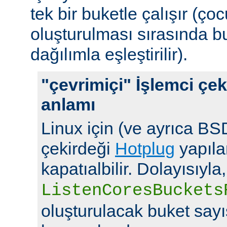
tek bir buketle çalışır (çoc
oluşturulması sırasında b
dağılımla eşleştirilir).
"çevrimiçi" İşlemci çek
anlamı
Linux için (ve ayrıca BSD
çekirdeği
Hotplug
yapılan
kapatıalbilir. Dolayısıyla,
ListenCoresBuckets
oluşturulacak buket say