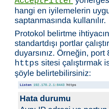
AcceptFilter
hangi en iyilemelerin uyg
saptanmasında kullanılır.
Protokol belirtme ihtiyacı
standartdışı portlar çalıştı
duyarsınız. Örneğin, port
sitesi çalıştırmak 
https
şöyle belirtebilirsiniz:
Listen
192.170
.
2.1
:
8443
 https
Hata durumu