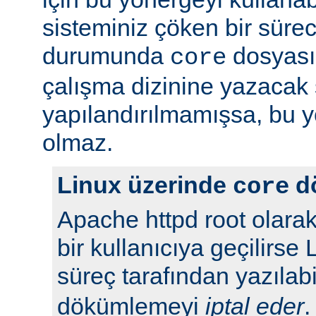
sisteminiz çöken bir süre
durumunda
dosyası
core
çalışma dizinine yazacak 
yapılandırılmamışsa, bu yö
olmaz.
Linux üzerinde
d
core
Apache httpd root olarak
bir kullanıcıya geçilirse 
süreç tarafından yazılabi
dökümlemeyi
iptal eder
.