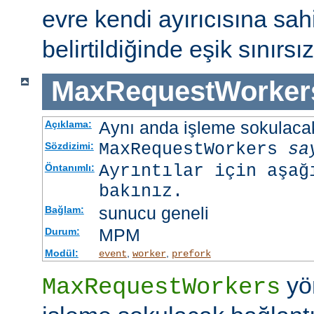
evre kendi ayırıcısına sahi
belirtildiğinde eşik sınırsız
MaxRequestWorker
Aynı anda işleme sokulacak
Açıklama:
MaxRequestWorkers
sa
Sözdizimi:
Ayrıntılar için aşağ
Öntanımlı:
bakınız.
sunucu geneli
Bağlam:
MPM
Durum:
Modül:
,
,
event
worker
prefork
yö
MaxRequestWorkers